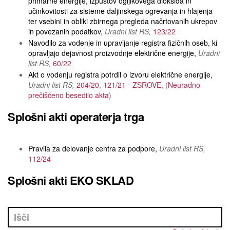
primarne energije, izpustov ogljikovega dioksida in
učinkovitosti za sisteme daljinskega ogrevanja in hlajenja
ter vsebini in obliki zbirnega pregleda načrtovanih ukrepov
in povezanih podatkov
Uradni list RS
123/22
Navodilo za vodenje in upravljanje registra fizičnih oseb, ki
opravljajo dejavnost proizvodnje električne energije
Uradni
list RS
60/22
Akt o vodenju registra potrdil o izvoru električne energije
Uradni list RS
204/20
121/21 - ZSROVE
Neuradno
prečiščeno besedilo akta
Splošni akti operaterja trga
Pravila za delovanje centra za podpore
Uradni list RS
112/24
Splošni akti EKO SKLAD