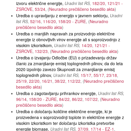
izvoru električne energije
Uradni list RS
182/20
121/21 -
ZSROVE
53/24
Neuradno prečiščeno besedilo akta
Uredba o upravljanju z energijo v javnem sektorju
Uradni
list RS
52/16
116/20
158/20 - ZURE
Neuradno
prečiščeno besedilo akta
Uredba o manjših napravah za proizvodnjo električne
energije iz obnovljivih virov energije ali s soproizvodnjo z
visokim izkoristkom
Uradni list RS
14/20
121/21 -
ZSROVE
132/23
Neuradno prečiščeno besedilo akta
Uredba o izvajanju Odločbe (EU) o prizadevanju držav
članic za zmanjšanje emisij toplogrednih plinov, da do leta
2020 izpolnijo zavezo Skupnosti za zmanjšanje emisij
toplogrednih plinov
Uradni list RS
15/17
55/17
23/18
25/19
22/20
16/21
38/22
112/22
Neuradno prečiščeno
besedilo akta
Uredba o zagotavljanju prihrankov energije
Uradni list RS
96/14
158/20 - ZURE
84/22
86/22
107/22
Neuradno
prečiščeno besedilo akta
Uredba o določanju količine električne energije, ki je
proizvedena v soproizvodnji toplote in električne energije z
visokim izkoristkom ter določanju izkoristka pretvorbe
energije biomase
Uradni list RS
37/09
17/14 - EZ-1