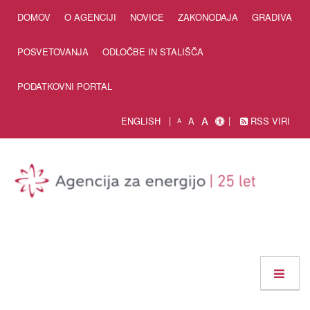
Skip to Content
DOMOV
O AGENCIJI
NOVICE
ZAKONODAJA
GRADIVA
POSVETOVANJA
ODLOČBE IN STALIŠČA
PODATKOVNI PORTAL
A
ENGLISH
A
RSS VIRI
A