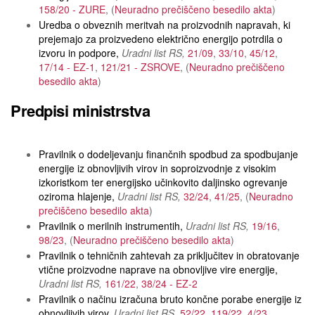
158/20 - ZURE
Neuradno prečiščeno besedilo akta
Uredba o obveznih meritvah na proizvodnih napravah, ki
prejemajo za proizvedeno električno energijo potrdila o
izvoru in podpore
Uradni list RS
21/09
33/10
45/12
17/14 - EZ-1
121/21 - ZSROVE
Neuradno prečiščeno
besedilo akta
Predpisi ministrstva
Pravilnik o dodeljevanju finančnih spodbud za spodbujanje
energije iz obnovljivih virov in soproizvodnje z visokim
izkoristkom ter energijsko učinkovito daljinsko ogrevanje
oziroma hlajenje
Uradni list RS
32/24
41/25
Neuradno
prečiščeno besedilo akta
Pravilnik o merilnih instrumentih
Uradni list RS
19/16
98/23
Neuradno prečiščeno besedilo akta
Pravilnik o tehničnih zahtevah za priključitev in obratovanje
vtične proizvodne naprave na obnovljive vire energije
Uradni list RS
161/22
38/24 - EZ-2
Pravilnik o načinu izračuna bruto končne porabe energije iz
obnovljivih virov
Uradni list RS
52/22
119/22
4/23