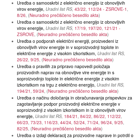
Uredba o samooskrbi z električno energijo iz obnovljivih
virov energije
Uradni list RS
43/22
112/24 - ZSROVE-1
8/26
Neuradno prečiščeno besedilo akta
Uredba o samooskrbi z električno energijo iz obnovljivih
virov energije
Uradni list RS
17/19
197/20
121/21 -
ZSROVE
Neuradno prečiščeno besedilo akta
Uredba o podporah električni energiji, proizvedeni iz
obnovljivih virov energije in v soproizvodnji toplote in
električne energije z visokim izkoristkom
Uradni list RS
26/22
9/25
Neuradno prečiščeno besedilo akta
Uredba o pravilih za pripravo napovedi položaja
proizvodnih naprav na obnovljive vire energije in s
soproizvodnjo toplote in električne energije z visokim
izkoristkom na trgu z električno energijo
Uradni list RS
194/21
59/24
Neuradno prečiščeno besedilo akta
Uredba o načinu določanja in obračunavanja prispevkov za
zagotavljanje podpor proizvodnji električne energije v
soproizvodnji z visokim izkoristkom in iz obnovljivih virov
energije
Uradni list RS
184/21
84/22
86/22
112/22
66/23
73/23
116/23
44/24
52/24
71/24
96/24
9/25
82/25
Neuradno prečiščeno besedilo akta
Uredba o izdaji deklaracij za proizvodne naprave in potrdil o