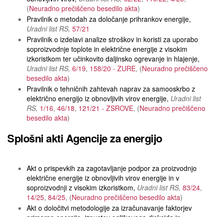
Neuradno prečiščeno besedilo akta
Pravilnik o metodah za določanje prihrankov energije
Uradni list RS
57/21
Pravilnik o izdelavi analize stroškov in koristi za uporabo
soproizvodnje toplote in električne energije z visokim
izkoristkom ter učinkovito daljinsko ogrevanje in hlajenje
Uradni list RS
6/19
158/20 - ZURE
Neuradno prečiščeno
besedilo akta
Pravilnik o tehničnih zahtevah naprav za samooskrbo z
električno energijo iz obnovljivih virov energije
Uradni list
RS
1/16
46/18
121/21 - ZSROVE
Neuradno prečiščeno
besedilo akta
Splošni akti Agencije za energijo
Akt o prispevkih za zagotavljanje podpor za proizvodnjo
električne energije iz obnovljivih virov energije in v
soproizvodnji z visokim izkoristkom
Uradni list RS
83/24
14/25
84/25
Neuradno prečiščeno besedilo akta
Akt o določitvi metodologije za izračunavanje faktorjev