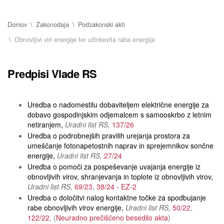
Domov
Zakonodaja
Podzakonski akti
Obnovljivi viri energije ter učinkovita raba energije
Predpisi Vlade RS
Uredba o nadomestilu dobaviteljem električne energije za
dobavo gospodinjskim odjemalcem s samooskrbo z letnim
netiranjem
Uradni list RS
137/26
Uredba o podrobnejših pravilih urejanja prostora za
umeščanje fotonapetostnih naprav in sprejemnikov sončne
energije
Uradni list RS
27/24
Uredba o pomoči za pospeševanje uvajanja energije iz
obnovljivih virov, shranjevanja in toplote iz obnovljivih virov
Uradni list RS
69/23
38/24 - EZ-2
Uredba o določitvi nalog kontaktne točke za spodbujanje
rabe obnovljivih virov energije
Uradni list RS
50/22
122/22
Neuradno prečiščeno besedilo akta