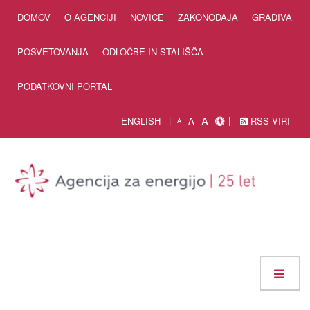
Skip to Content
DOMOV
O AGENCIJI
NOVICE
ZAKONODAJA
GRADIVA
POSVETOVANJA
ODLOČBE IN STALIŠČA
PODATKOVNI PORTAL
A
ENGLISH
A
RSS VIRI
A