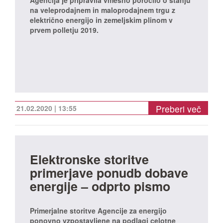
Agencija je pripravila vmesno poročilo o stanju
na veleprodajnem in maloprodajnem trgu z
električno energijo in zemeljskim plinom v
prvem polletju 2019.
Preberi več
21.02.2020 | 13:55
Elektronske storitve
primerjave ponudb dobave
energije – odprto pismo
Primerjalne storitve Agencije za energijo
ponovno vzpostavljene na podlagi celotne