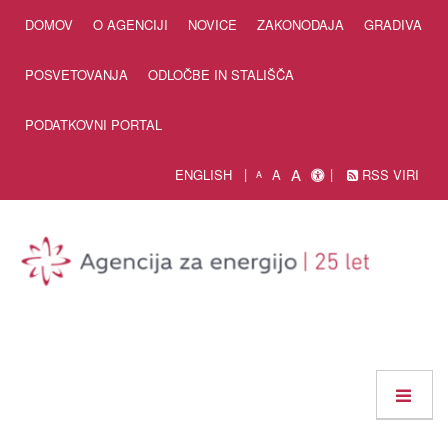
Skip to Content
DOMOV
O AGENCIJI
NOVICE
ZAKONODAJA
GRADIVA
POSVETOVANJA
ODLOČBE IN STALIŠČA
PODATKOVNI PORTAL
A
ENGLISH
A
RSS VIRI
A