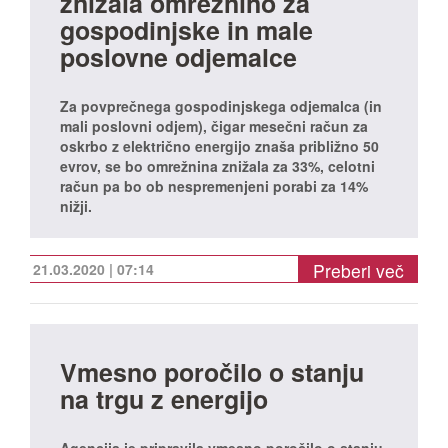
znižala omrežnino za
gospodinjske in male
poslovne odjemalce
Za povprečnega gospodinjskega odjemalca (in
mali poslovni odjem), čigar mesečni račun za
oskrbo z električno energijo znaša približno 50
evrov, se bo omrežnina znižala za 33%, celotni
račun pa bo ob nespremenjeni porabi za 14%
nižji.
Preberi več
21.03.2020 | 07:14
Vmesno poročilo o stanju
na trgu z energijo