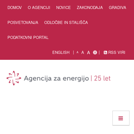
Skip to Content
DOMOV
O AGENCIJI
NOVICE
ZAKONODAJA
GRADIVA
POSVETOVANJA
ODLOČBE IN STALIŠČA
PODATKOVNI PORTAL
A
ENGLISH
A
RSS VIRI
A