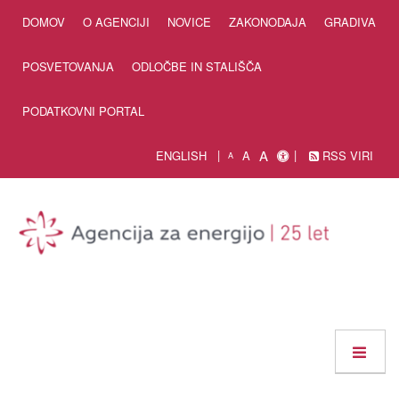
Skip to Content
DOMOV
O AGENCIJI
NOVICE
ZAKONODAJA
GRADIVA
POSVETOVANJA
ODLOČBE IN STALIŠČA
PODATKOVNI PORTAL
A
ENGLISH
A
RSS VIRI
A