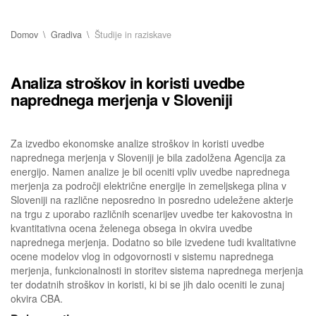
Domov
Gradiva
Študije in raziskave
Analiza stroškov in koristi uvedbe
naprednega merjenja v Sloveniji
Za izvedbo ekonomske analize stroškov in koristi uvedbe
naprednega merjenja v Sloveniji je bila zadolžena Agencija za
energijo. Namen analize je bil oceniti vpliv uvedbe naprednega
merjenja za področji električne energije in zemeljskega plina v
Sloveniji na različne neposredno in posredno udeležene akterje
na trgu z uporabo različnih scenarijev uvedbe ter kakovostna in
kvantitativna ocena želenega obsega in okvira uvedbe
naprednega merjenja. Dodatno so bile izvedene tudi kvalitativne
ocene modelov vlog in odgovornosti v sistemu naprednega
merjenja, funkcionalnosti in storitev sistema naprednega merjenja
ter dodatnih stroškov in koristi, ki bi se jih dalo oceniti le zunaj
okvira CBA.