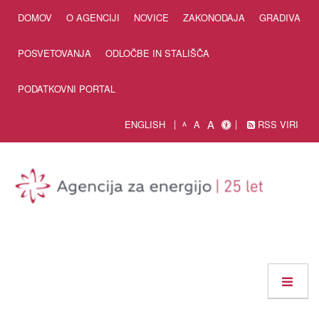
Skip to Content
DOMOV
O AGENCIJI
NOVICE
ZAKONODAJA
GRADIVA
POSVETOVANJA
ODLOČBE IN STALIŠČA
PODATKOVNI PORTAL
A
ENGLISH
A
RSS VIRI
A