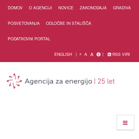
Skip to Content
DOMOV
O AGENCIJI
NOVICE
ZAKONODAJA
GRADIVA
POSVETOVANJA
ODLOČBE IN STALIŠČA
PODATKOVNI PORTAL
A
ENGLISH
A
RSS VIRI
A