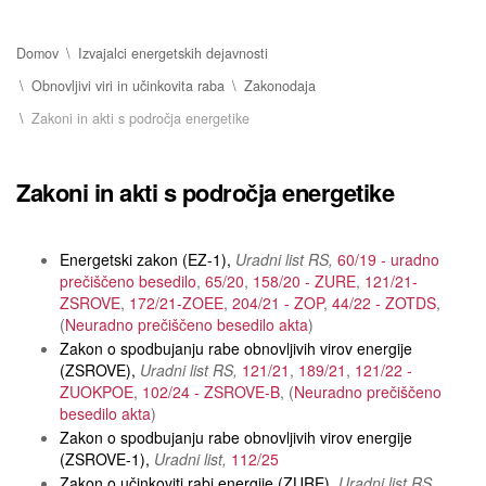
Domov
Izvajalci energetskih dejavnosti
Obnovljivi viri in učinkovita raba
Zakonodaja
Zakoni in akti s področja energetike
Zakoni in akti s področja energetike
Energetski zakon (EZ-1)
Uradni list RS
60/19 - uradno
prečiščeno besedilo
65/20
158/20 - ZURE
121/21-
ZSROVE
172/21-ZOEE
204/21 - ZOP
44/22 - ZOTDS
Neuradno prečiščeno besedilo akta
Zakon o spodbujanju rabe obnovljivih virov energije
(ZSROVE)
Uradni list RS
121/21
189/21
121/22 -
ZUOKPOE
102/24 - ZSROVE-B
Neuradno prečiščeno
besedilo akta
Zakon o spodbujanju rabe obnovljivih virov energije
(ZSROVE-1)
Uradni list
112/25
Zakon o učinkoviti rabi energije (ZURE)
Uradni list RS