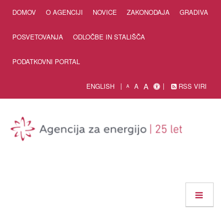
Skip to Content
DOMOV
O AGENCIJI
NOVICE
ZAKONODAJA
GRADIVA
POSVETOVANJA
ODLOČBE IN STALIŠČA
PODATKOVNI PORTAL
A
ENGLISH
A
RSS VIRI
A