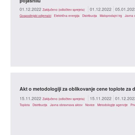
pojasnilu
01.12.2022
01.12.2022
05.01.202
Zaključeno (odločitev sprejeta)
Gospodinjski odjemalci
Električna energija
Distribucija
Maloprodajni trg
Javna 
Akt o metodologiji za oblikovanje cene toplote za 
15.11.2022
15.11.2022
01.12.202
Zaključeno (odločitev sprejeta)
Toplota
Distribucija
Javna obravnava aktov
Novice
Metodologije agencije
Prv