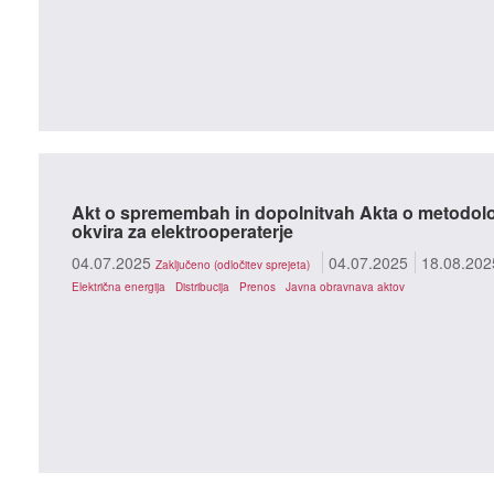
Akt o spremembah in dopolnitvah Akta o metodolog
okvira za elektrooperaterje
04.07.2025
04.07.2025
18.08.202
Zaključeno (odločitev sprejeta)
Električna energija
Distribucija
Prenos
Javna obravnava aktov