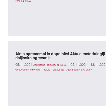
Predlogi aktov
Akt o spremembi in dopolnitvi Akta o metodologiji 
daljinsko ogrevanje
05.11.2024
05.11.2024
13.11.202
Zaključeno (odločitev sprejeta)
Gospodinjski odjemalci
Toplota
Distribucija
Javna obravnava aktov