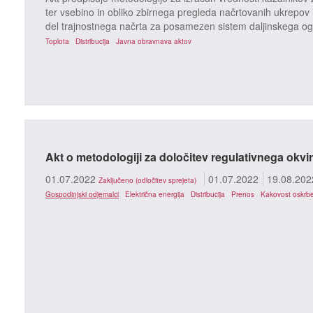
ter vsebino in obliko zbirnega pregleda načrtovanih ukrepov i
del trajnostnega načrta za posamezen sistem daljinskega ogr
Toplota
Distribucija
Javna obravnava aktov
Akt o metodologiji za določitev regulativnega okvir
01.07.2022
01.07.2022
19.08.202
Zaključeno (odločitev sprejeta)
Gospodinjski odjemalci
Električna energija
Distribucija
Prenos
Kakovost oskrb