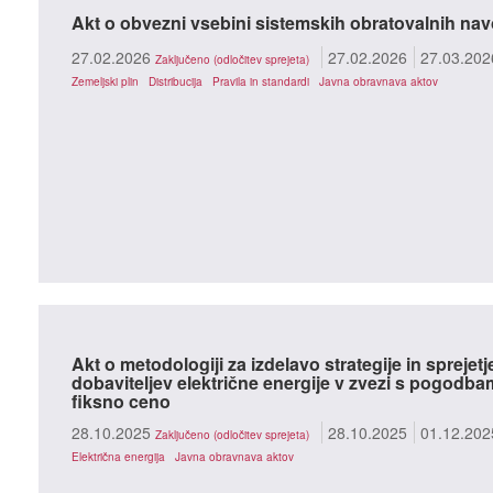
Akt o obvezni vsebini sistemskih obratovalnih navod
27.02.2026
27.02.2026
27.03.202
Zaključeno (odločitev sprejeta)
Zemeljski plin
Distribucija
Pravila in standardi
Javna obravnava aktov
Akt o metodologiji za izdelavo strategije in spreje
dobaviteljev električne energije v zvezi s pogodbam
fiksno ceno
28.10.2025
28.10.2025
01.12.202
Zaključeno (odločitev sprejeta)
Električna energija
Javna obravnava aktov