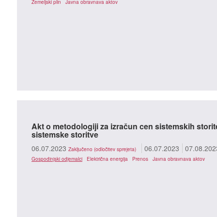
Zemeljski plin
Javna obravnava aktov
Akt o metodologiji za izračun cen sistemskih stori
sistemske storitve
06.07.2023
06.07.2023
07.08.202
Zaključeno (odločitev sprejeta)
Gospodinjski odjemalci
Električna energija
Prenos
Javna obravnava aktov