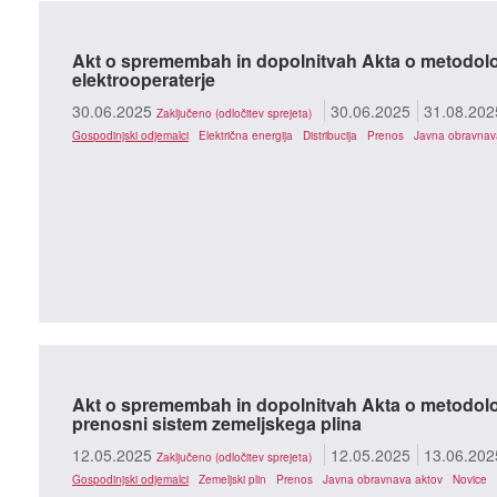
Akt o spremembah in dopolnitvah Akta o metodolo
elektrooperaterje
30.06.2025
30.06.2025
31.08.202
Zaključeno (odločitev sprejeta)
Gospodinjski odjemalci
Električna energija
Distribucija
Prenos
Javna obravnav
Akt o spremembah in dopolnitvah Akta o metodolo
prenosni sistem zemeljskega plina
12.05.2025
12.05.2025
13.06.202
Zaključeno (odločitev sprejeta)
Gospodinjski odjemalci
Zemeljski plin
Prenos
Javna obravnava aktov
Novice