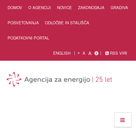
Skip to Content
DOMOV
O AGENCIJI
NOVICE
ZAKONODAJA
GRADIVA
POSVETOVANJA
ODLOČBE IN STALIŠČA
PODATKOVNI PORTAL
A
ENGLISH
A
RSS VIRI
A