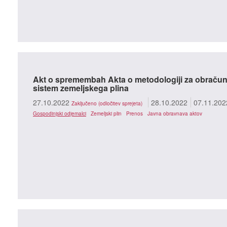
Akt o spremembah Akta o metodologiji za obračun
sistem zemeljskega plina
27.10.2022
28.10.2022
07.11.202
Zaključeno (odločitev sprejeta)
Gospodinjski odjemalci
Zemeljski plin
Prenos
Javna obravnava aktov