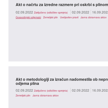
Akt o načrtu za izredne razmere pri oskrbi s plino
02.09.2022
02.09.2022
16.09.202
Zaključeno (odločitev sprejeta)
Gospodinjski odjemalci
Zemeljski plin
Uveljavitev pravil
Javna obravnava aktov
Akt o metodologiji za izračun nadomestila ob nepr
odjema plina
02.09.2022
02.09.2022
16.09.202
Zaključeno (odločitev sprejeta)
Zemeljski plin
Javna obravnava aktov