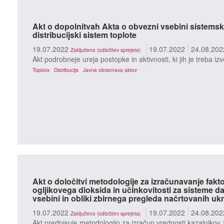
Akt o dopolnitvah Akta o obvezni vsebini sistemsk
distribucijski sistem toplote
19.07.2022
19.07.2022
24.08.202
Zaključeno (odločitev sprejeta)
Akt podrobneje ureja postopke in aktivnosti, ki jih je treba i
Toplota
Distribucija
Javna obravnava aktov
Akt o določitvi metodologije za izračunavanje fakto
ogljikovega dioksida in učinkovitosti za sisteme da
vsebini in obliki zbirnega pregleda načrtovanih u
19.07.2022
19.07.2022
24.08.202
Zaključeno (odločitev sprejeta)
Akt predpisuje metodologijo za izračun vrednosti kazalnikov 