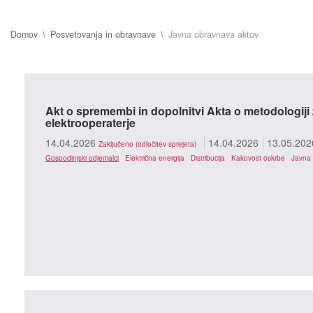
Domov
Posvetovanja in obravnave
Javna obravnava aktov
Akt o spremembi in dopolnitvi Akta o metodologij
elektrooperaterje
14.04.2026
14.04.2026
13.05.202
Zaključeno (odločitev sprejeta)
Gospodinjski odjemalci
Električna energija
Distribucija
Kakovost oskrbe
Javna 