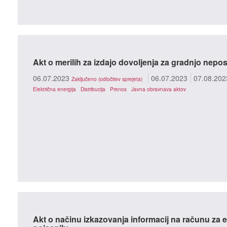
Akt o merilih za izdajo dovoljenja za gradnjo nep
06.07.2023
06.07.2023
07.08.202
Zaključeno (odločitev sprejeta)
Električna energija
Distribucija
Prenos
Javna obravnava aktov
Akt o načinu izkazovanja informacij na računu za e