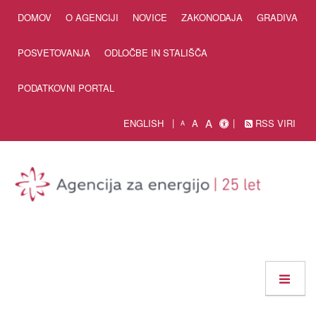
Skip to Content
DOMOV
O AGENCIJI
NOVICE
ZAKONODAJA
GRADIVA
POSVETOVANJA
ODLOČBE IN STALIŠČA
PODATKOVNI PORTAL
A
ENGLISH
A
RSS VIRI
A