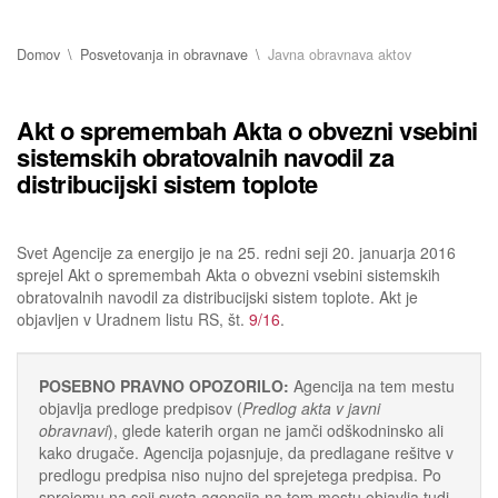
Domov
Posvetovanja in obravnave
Javna obravnava aktov
Akt o spremembah Akta o obvezni vsebini
sistemskih obratovalnih navodil za
distribucijski sistem toplote
Svet Agencije za energijo je na 25. redni seji 20. januarja 2016
sprejel Akt o spremembah Akta o obvezni vsebini sistemskih
obratovalnih navodil za distribucijski sistem toplote. Akt je
objavljen v Uradnem listu RS, št.
9/16
.
POSEBNO PRAVNO OPOZORILO:
Agencija na tem mestu
objavlja predloge predpisov (
Predlog akta v javni
obravnavi
), glede katerih organ ne jamči odškodninsko ali
kako drugače. Agencija pojasnjuje, da predlagane rešitve v
predlogu predpisa niso nujno del sprejetega predpisa. Po
sprejemu na seji sveta agencija na tem mestu objavlja tudi