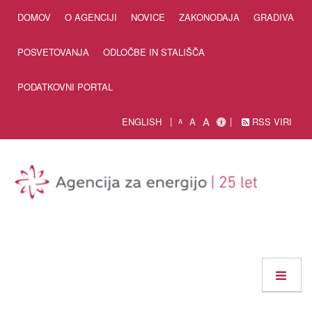
Skip to Content
DOMOV
O AGENCIJI
NOVICE
ZAKONODAJA
GRADIVA
POSVETOVANJA
ODLOČBE IN STALIŠČA
PODATKOVNI PORTAL
A
ENGLISH
A
RSS VIRI
A