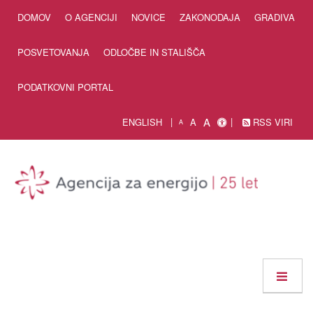
Skip to Content
DOMOV
O AGENCIJI
NOVICE
ZAKONODAJA
GRADIVA
POSVETOVANJA
ODLOČBE IN STALIŠČA
PODATKOVNI PORTAL
A
ENGLISH
A
RSS VIRI
A