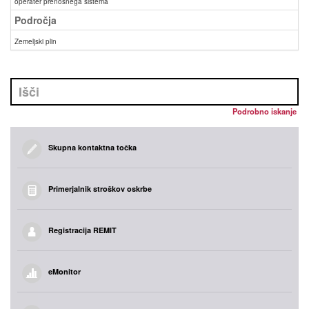
operater prenosnega sistema
Področja
Zemeljski plin
Podrobno iskanje
Skupna kontaktna točka
Primerjalnik stroškov oskrbe
Registracija REMIT
eMonitor