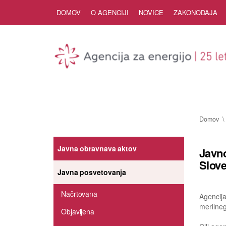
Skip to Content
DOMOV
O AGENCIJI
NOVICE
ZAKONODAJA
Domov
Javna obravnava aktov
Javno
Slove
Javna posvetovanja
Načrtovana
Agencija
merilneg
Objavljena