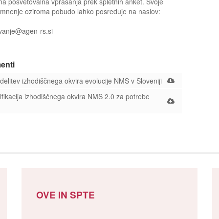
a posvetovalna vprašanja prek spletnih anket. Svoje
 mnenje oziroma pobudo lahko posreduje na naslov:
vanje@agen-rs.si
enti
elitev izhodiščnega okvira evolucije NMS v Sloveniji
fikacija izhodiščnega okvira NMS 2.0 za potrebe
OVE IN SPTE