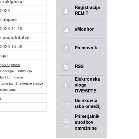
 zaključka:
Registracija
.2026
REMIT
 objave
.2026 11:19
eMonitor
 posodobitve
.2026 14:58
Pojmovnik
čja:
jski odjemalci
RSS
a energija
Distribucija
ajni trg
Prenos
Elektronska
 omrežja
Energetske storitve
vloga
osvetovanja
OVE/SPTE
s:
Učinkovita
raba omrežij
Primerjalnik
stroškov
omrežnine