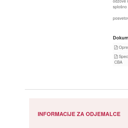
odzove n
splošno
posveto
Dokum
Opred
Speci
CBA
INFORMACIJE ZA ODJEMALCE