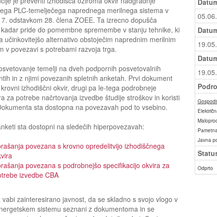
ncije je preveriti izhodišča oziroma okvir nadgradnje
Datum
čega PLC-temelječega naprednega merilnega sistema v
05.06
s 7. odstavkom 28. člena ZOEE. Ta izrecno dopušča
, kadar pride do pomembne spremembe v stanju tehnike, ki
Datum
učinkovitejšo alternativo obstoječim naprednim merilnim
19.05
 v povezavi s potrebami razvoja trga.
Datum
svetovanje temelji na dveh podpornih posvetovalnih
19.05
ih in z njimi povezanih spletnih anketah. Prvi dokument
Podro
 krovni izhodiščni okvir, drugi pa le-tega podrobneje
ira za potrebe načrtovanja izvedbe študije stroškov in koristi
Gospodin
Dokumenta sta dostopna na povezavah pod to vsebino.
Električn
Maloprod
anketi sta dostopni na sledečih hiperpovezavah:
Pametna
Javna p
rašanja povezana s krovno opredelitvijo izhodiščnega
Statu
vira
rašanja povezana s podrobnejšo specifikacijo okvira za
Odprto
otrebe izvedbe CBA
 vabi zainteresirano javnost, da se skladno s svojo vlogo v
energetskem sistemu seznani z dokumentoma in se