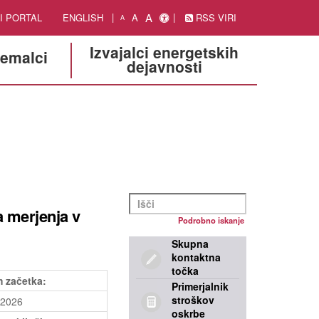
A
I PORTAL
ENGLISH
A
RSS VIRI
A
Izvajalci energetskih
jemalci
dejavnosti
 merjenja v
Podrobno iskanje
Skupna
kontaktna
točka
 začetka:
Primerjalnik
stroškov
.2026
oskrbe