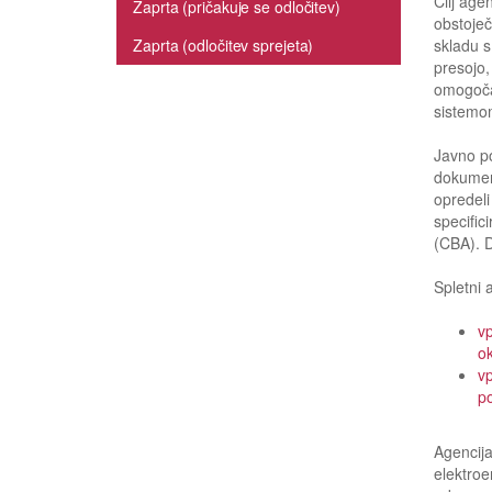
Cilj age
Zaprta (pričakuje se odločitev)
obstoje
Zaprta (odločitev sprejeta)
skladu 
presojo
omogoča 
sistemom
Javno po
dokument
opredeli
specific
(CBA). 
Spletni 
vp
ok
vp
p
Agencija
elektro