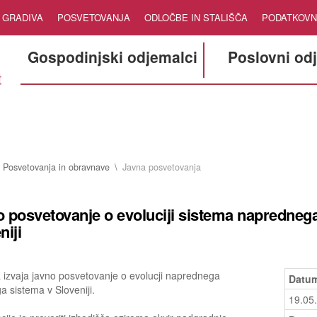
GRADIVA
POSVETOVANJA
ODLOČBE IN STALIŠČA
PODATKOVN
Gospodinjski odjemalci
Poslovni od
Posvetovanja in obravnave
Javna posvetovanja
 posvetovanje o evoluciji sistema naprednega
niji
 izvaja javno posvetovanje o evolucji naprednega
Datum
a sistema v Sloveniji.
19.05