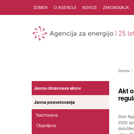
Skip to Content
DOMOV
O AGENCIJI
NOVICE
ZAKONODAJA
Domov
Javna obravnava aktov
Akt o
regul
Javna posvetovanja
Načrtovana
Svet Age
2022 spr
Objavljena
določite