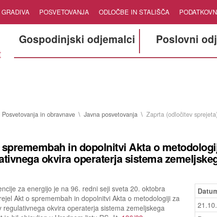
GRADIVA
POSVETOVANJA
ODLOČBE IN STALIŠČA
PODATKOVN
Gospodinjski odjemalci
Poslovni od
Posvetovanja in obravnave
Javna posvetovanja
Zaprta (odločitev sprejeta
 spremembah in dopolnitvi Akta o metodologij
ativnega okvira operaterja sistema zemeljskeg
ncije za energijo je na 96. redni seji sveta 20. oktobra
Datum
ejel Akt o spremembah in dopolnitvi Akta o metodologiji za
21.10
v regulativnega okvira operaterja sistema zemeljskega