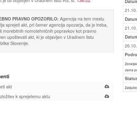
kt je bil objavljen v Uradnem listu RS, št.
136/22
.
Datum
21.10
EBNO PRAVNO OPOZORILO:
Agencija na tem mestu
Datum
lja sprejeti akt, pri čemer agencija opozarja, da je treba,
21.10
i morebitnih nomotehničnih popravkov kot pravno
Datum
ven upoštevati akt, ki je objavljen v Uradnem listu
like Slovenije.
26.10
Podro
Zemeljski
Javna p
enti
Statu
eti akt
Zaključe
ložitev k sprejetemu aktu