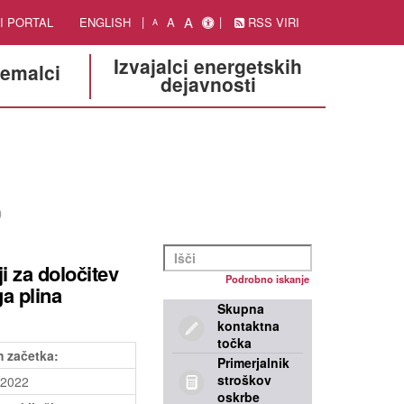
A
I PORTAL
ENGLISH
A
RSS VIRI
A
Izvajalci energetskih
jemalci
dejavnosti
)
i za določitev
Podrobno iskanje
a plina
Skupna
kontaktna
točka
 začetka:
Primerjalnik
stroškov
.2022
oskrbe