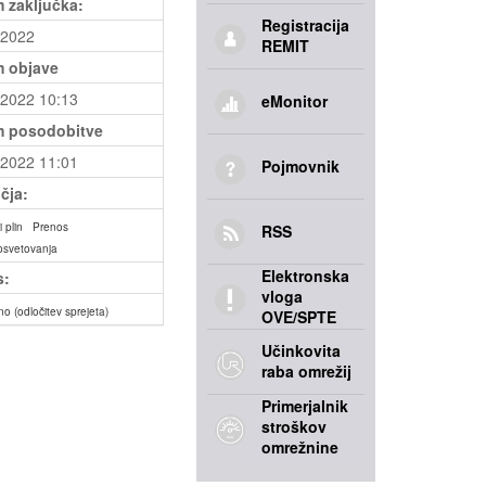
 zaključka:
Registracija
.2022
REMIT
 objave
.2022 10:13
eMonitor
 posodobitve
.2022 11:01
Pojmovnik
čja:
 plin
Prenos
RSS
osvetovanja
Elektronska
s:
vloga
no (odločitev sprejeta)
OVE/SPTE
Učinkovita
raba omrežij
Primerjalnik
stroškov
omrežnine