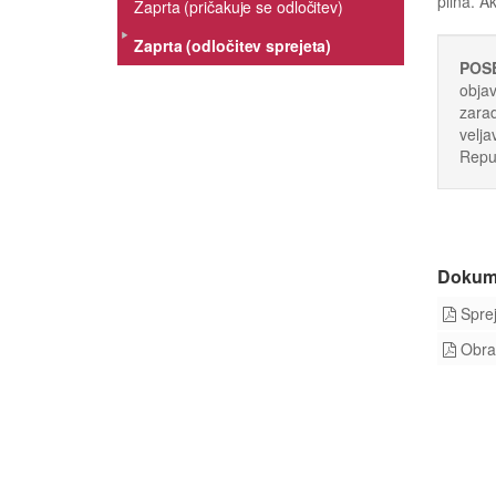
plina. A
Zaprta (pričakuje se odločitev)
Zaprta (odločitev sprejeta)
POS
objav
zarad
velja
Repub
Dokum
Sprej
Obraz