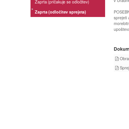
v Uradne
Zaprta (pričakuje se odločitev)
Zaprta (odločitev sprejeta)
POSEBNO
sprejeti
morebitn
upošteva
Dokum
Obraz
Sprej