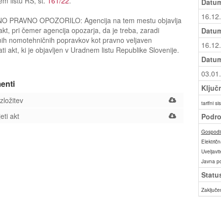
m listu RS, št.
161/22
.
Datum
16.12
 PRAVNO OPOZORILO: Agencija na tem mestu objavlja
 akt, pri čemer agencija opozarja, da je treba, zaradi
Datum
ih nomotehničnih popravkov kot pravno veljaven
16.12
ti akt, ki je objavljen v Uradnem listu Republike Slovenije.
Datum
03.01
enti
Ključ
ložitev
tarifni s
eti akt
Podro
Gospodin
Električn
Uveljavit
Javna p
Statu
Zaključe