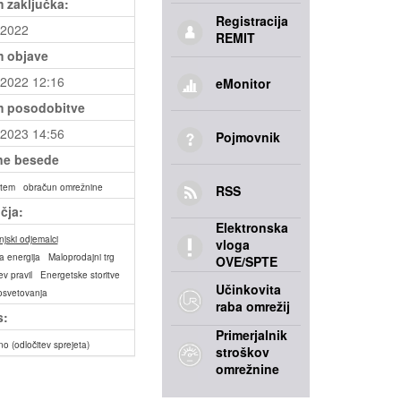
 zaključka:
Registracija
.2022
REMIT
 objave
.2022 12:16
eMonitor
 posodobitve
.2023 14:56
Pojmovnik
ne besede
istem
obračun omrežnine
RSS
čja:
Elektronska
jski odjemalci
vloga
a energija
Maloprodajni trg
OVE/SPTE
ev pravil
Energetske storitve
Učinkovita
osvetovanja
raba omrežij
s:
Primerjalnik
no (odločitev sprejeta)
stroškov
omrežnine