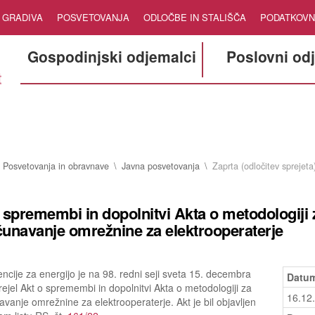
GRADIVA
POSVETOVANJA
ODLOČBE IN STALIŠČA
PODATKOVN
Gospodinjski odjemalci
Poslovni od
Posvetovanja in obravnave
Javna posvetovanja
Zaprta (odločitev sprejeta
 spremembi in dopolnitvi Akta o metodologiji 
unavanje omrežnine za elektrooperaterje
ncije za energijo je na 98. redni seji sveta 15. decembra
Datum
ejel Akt o spremembi in dopolnitvi Akta o metodologiji za
16.12
vanje omrežnine za elektrooperaterje. Akt je bil objavljen