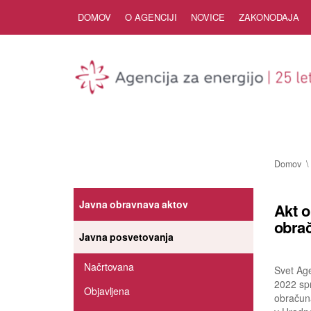
Skip to Content
DOMOV
O AGENCIJI
NOVICE
ZAKONODAJA
Domov
Javna obravnava aktov
Akt o
obrač
Javna posvetovanja
Načrtovana
Svet Age
2022 spr
Objavljena
obračuna