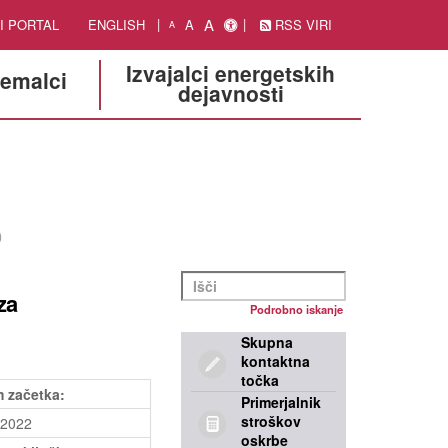
A
I PORTAL
ENGLISH
A
RSS VIRI
A
Izvajalci energetskih
jemalci
dejavnosti
)
za
Podrobno iskanje
Skupna
kontaktna
točka
 začetka:
Primerjalnik
stroškov
.2022
oskrbe