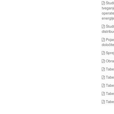
Študi
tveganj
operate
energij
Študi
distrib
Pojas
določit
Sprej
Obraz
Tabel
Tabel
Tabel
Tabel
Tabel