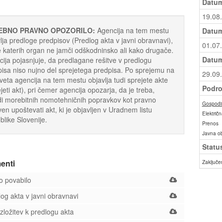
Datum
19.08
EBNO PRAVNO OPOZORILO:
Agencija na tem mestu
Datum
lja predloge predpisov (Predlog akta v javni obravnavi),
01.07
 katerih organ ne jamči odškodninsko ali kako drugače.
Datum
ija pojasnjuje, da predlagane rešitve v predlogu
isa niso nujno del sprejetega predpisa. Po sprejemu na
29.09
sveta agencija na tem mestu objavlja tudi sprejete akte
Podro
jeti akt), pri čemer agencija opozarja, da je treba,
i morebitnih nomotehničnih popravkov kot pravno
Gospodin
ven upoštevati akt, ki je objavljen v Uradnem listu
Električn
like Slovenije.
Prenos
Javna o
Statu
enti
Zaključe
 povabilo
og akta v javni obravnavi
ložitev k predlogu akta