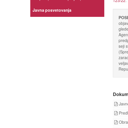
123/22
.
Javna posvetovanja
POS
objav
glede
Agenc
predp
seji 
(Spre
zarad
velja
Repub
Dokum
Javno
Predl
Obraz