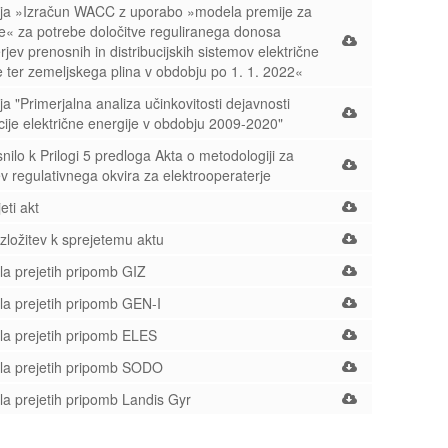
ja »Izračun WACC z uporabo »modela premije za
e« za potrebe določitve reguliranega donosa
rjev prenosnih in distribucijskih sistemov električne
e ter zemeljskega plina v obdobju po 1. 1. 2022«
ja "Primerjalna analiza učinkovitosti dejavnosti
ucije električne energije v obdobju 2009-2020"
nilo k Prilogi 5 predloga Akta o metodologiji za
ev regulativnega okvira za elektrooperaterje
eti akt
ložitev k sprejetemu aktu
a prejetih pripomb GIZ
a prejetih pripomb GEN-I
a prejetih pripomb ELES
a prejetih pripomb SODO
a prejetih pripomb Landis Gyr