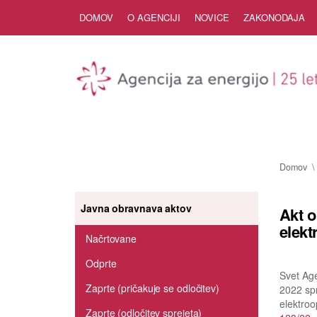
Skip to Content
DOMOV
O AGENCIJI
NOVICE
ZAKONODAJA
Domov
Javna obravnava aktov
Akt o
elekt
Načrtovane
Odprte
Svet Age
Zaprte (pričakuje se odločitev)
2022 spr
elektroo
Zaprte (odločitev sprejeta)