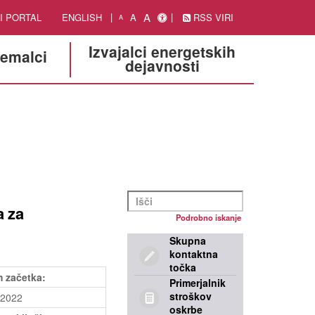
A
I PORTAL
ENGLISH
A
RSS VIRI
A
Izvajalci energetskih
jemalci
dejavnosti
a za
Podrobno iskanje
Skupna
kontaktna
točka
 začetka:
Primerjalnik
stroškov
.2022
oskrbe