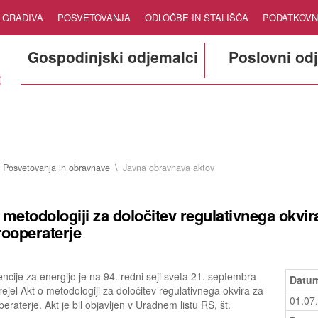
GRADIVA
POSVETOVANJA
ODLOČBE IN STALIŠČA
PODATKOVN
Gospodinjski odjemalci
Poslovni od
Posvetovanja in obravnave
Javna obravnava aktov
 metodologiji za določitev regulativnega okvir
rooperaterje
ncije za energijo je na 94. redni seji sveta 21. septembra
Datum
ejel Akt o metodologiji za določitev regulativnega okvira za
01.07
peraterje. Akt je bil objavljen v Uradnem listu RS, št.