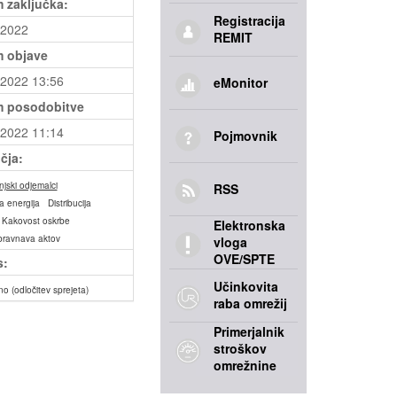
 zaključka:
Registracija
.2022
REMIT
 objave
.2022 13:56
eMonitor
 posodobitve
.2022 11:14
Pojmovnik
čja:
jski odjemalci
RSS
a energija
Distribucija
Kakovost oskrbe
Elektronska
bravnava aktov
vloga
OVE/SPTE
s:
Učinkovita
no (odločitev sprejeta)
raba omrežij
Primerjalnik
stroškov
omrežnine