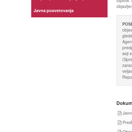
toplote, 
objavlje
Javna posvetovanja
POS
objav
glede
Agenc
predp
seji 
(Spre
zarad
velja
Repub
Dokum
Javno
Predl
Obraz