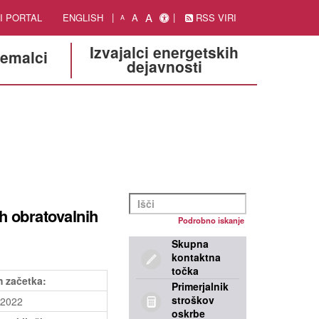
A
I PORTAL
ENGLISH
A
RSS VIRI
A
Izvajalci energetskih
jemalci
dejavnosti
h obratovalnih
Podrobno iskanje
Skupna
kontaktna
točka
 začetka:
Primerjalnik
stroškov
.2022
oskrbe