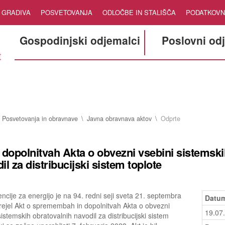
GRADIVA
POSVETOVANJA
ODLOČBE IN STALIŠČA
PODATKOVN
Gospodinjski odjemalci
Poslovni od
Posvetovanja in obravnave
Javna obravnava aktov
Odprte
 dopolnitvah Akta o obvezni vsebini sistemski
il za distribucijski sistem toplote
ncije za energijo je na 94. redni seji sveta 21. septembra
Datum
ejel Akt o spremembah in dopolnitvah Akta o obvezni
19.07
sistemskih obratovalnih navodil za distribucijski sistem