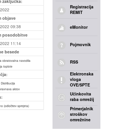
 zaključka:
Registracija
.2022
REMIT
 objave
.2022 09:38
eMonitor
 posodobitve
.2022 11:14
Pojmovnik
ne besede
a obratovalna navodila
RSS
ija toplote
Elektronska
čja:
vloga
Distribucija
OVE/SPTE
bravnava aktov
Učinkovita
s:
raba omrežij
no (odločitev sprejeta)
Primerjalnik
stroškov
omrežnine