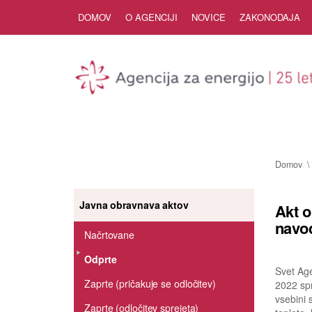
Skip to Content
DOMOV
O AGENCIJI
NOVICE
ZAKONODAJA
Domov
Javna obravnava aktov
Akt o
navod
Načrtovane
Odprte
Svet Age
Zaprte (pričakuje se odločitev)
2022 spr
vsebini 
Zaprte (odločitev sprejeta)