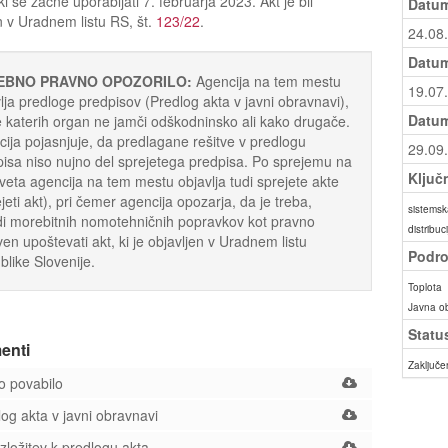
ki se začne uporabljati 7. februarja 2023. Akt je bil
Datum
n v Uradnem listu RS, št.
123/22
.
24.08
Datum
EBNO PRAVNO OPOZORILO:
Agencija na tem mestu
19.07
lja predloge predpisov (Predlog akta v javni obravnavi),
Datum
 katerih organ ne jamči odškodninsko ali kako drugače.
ija pojasnjuje, da predlagane rešitve v predlogu
29.09
isa niso nujno del sprejetega predpisa. Po sprejemu na
Ključ
sveta agencija na tem mestu objavlja tudi sprejete akte
jeti akt), pri čemer agencija opozarja, da je treba,
sistemsk
i morebitnih nomotehničnih popravkov kot pravno
distribuc
ven upoštevati akt, ki je objavljen v Uradnem listu
Podro
like Slovenije.
Toplota
Javna o
Statu
enti
Zaključe
 povabilo
og akta v javni obravnavi
ložitev k predlogu akta