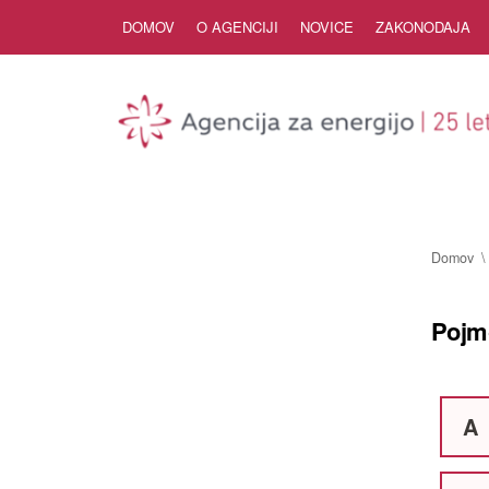
Skip to Content
DOMOV
O AGENCIJI
NOVICE
ZAKONODAJA
Domov
Pojm
A