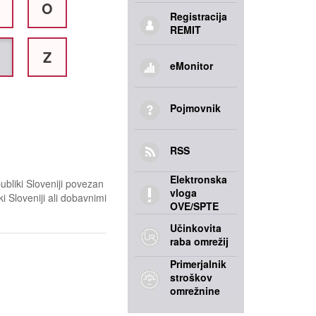
O
Registracija
REMIT
Z
eMonitor
Pojmovnik
RSS
Elektronska
bliki Sloveniji povezan
vloga
i Sloveniji ali dobavnimi
OVE/SPTE
Učinkovita
raba omrežij
Primerjalnik
stroškov
omrežnine