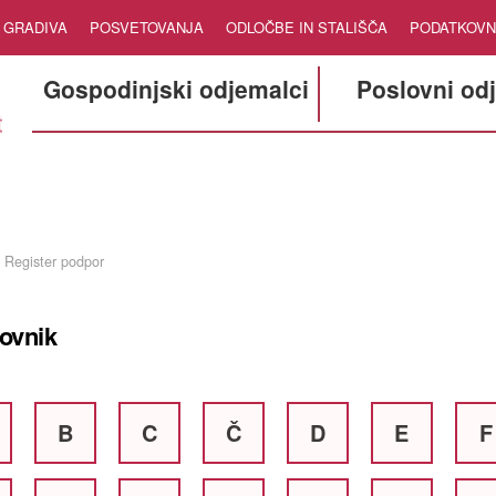
GRADIVA
POSVETOVANJA
ODLOČBE IN STALIŠČA
PODATKOVN
Gospodinjski odjemalci
Poslovni od
Register podpor
ovnik
B
C
Č
D
E
F