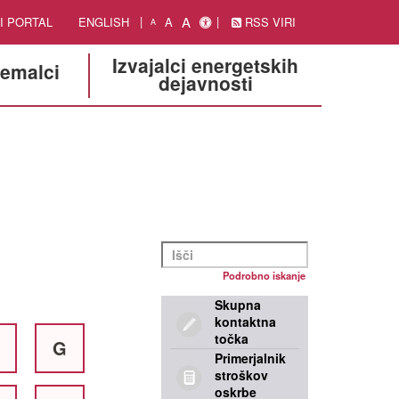
A
I PORTAL
ENGLISH
A
RSS VIRI
A
Izvajalci energetskih
jemalci
dejavnosti
Podrobno iskanje
Skupna
kontaktna
točka
G
Primerjalnik
stroškov
oskrbe