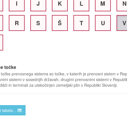
I
J
K
L
M
N
R
S
Š
T
U
V
e točke
točke prenosnega sistema so točke, v katerih je prenosni sistem v Repu
nimi sistemi v sosednjih državah, drugimi prenosnimi sistemi v Republik
adišči in terminali za utekočinjen zemeljski plin v Republiki Sloveniji.
i tabelo...