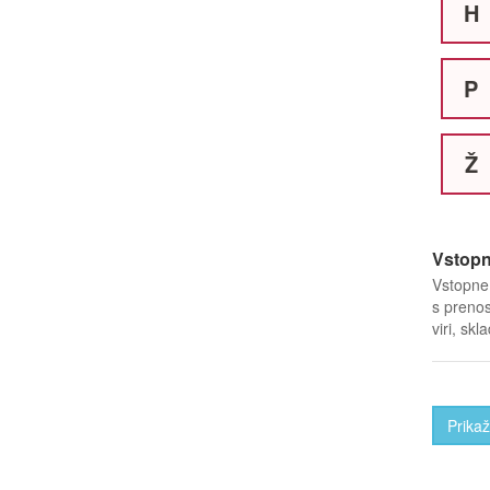
H
P
Ž
Vstopn
Vstopne 
s prenos
viri, skl
Prikaž