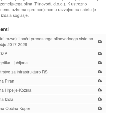
zemeljskega plina (Plinovodi, d.o.o.). K ustrezno
enemu oziroma spremenjenemu razvojnemu načrtu je
 izdala soglasje.
enti
tni razvojni načrt prenosnega plinovodnega sistema
obje 2017-2026
DZP
etika Ljubljana
trstvo za infrastrukturo RS
a Piran
a Hrpelje-Kozina
a Izola
na Občina Koper