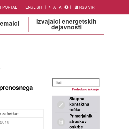
A
I PORTAL
ENGLISH
A
RSS VIRI
A
Izvajalci energetskih
jemalci
dejavnosti
)
 prenosnega
Podrobno iskanje
Skupna
kontaktna
točka
 začetka:
Primerjalnik
stroškov
.2016
oskrbe