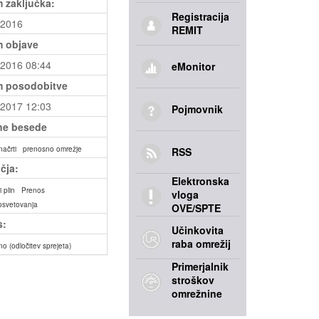
 zaključka:
Registracija
.2016
REMIT
 objave
.2016 08:44
eMonitor
 posodobitve
.2017 12:03
Pojmovnik
ne besede
načrti
prenosno omrežje
RSS
čja:
Elektronska
 plin
Prenos
vloga
osvetovanja
OVE/SPTE
s:
Učinkovita
raba omrežij
no (odločitev sprejeta)
Primerjalnik
stroškov
omrežnine