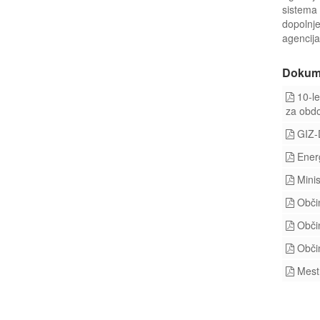
sistema 
dopolnj
agencija
Dokum
10-le
za obd
GIZ-
Energ
Minis
Občin
Občin
Občin
Mest