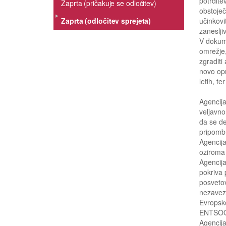
potrdite
Zaprta (pričakuje se odločitev)
obstoječ
Zaprta (odločitev sprejeta)
učinkovi
zaneslji
V dokume
omrežje,
zgraditi
novo opr
letih, t
Agencija
veljavno
da se d
pripomb 
Agencij
oziroma p
Agencija
pokriva 
posvetov
nezavez
Evropsk
ENTSOG
Agencija