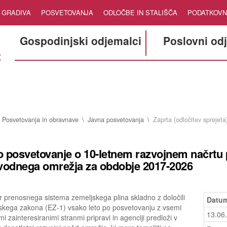
GRADIVA
POSVETOVANJA
ODLOČBE IN STALIŠČA
PODATKOVN
Gospodinjski odjemalci
Poslovni od
Posvetovanja in obravnave
Javna posvetovanja
Zaprta (odločitev sprejeta
 posvetovanje o 10-letnem razvojnem načrtu
vodnega omrežja za obdobje 2017-2026
 prenosnega sistema zemeljskega plina skladno z določili
Datum
skega zakona (EZ-1) vsako leto po posvetovanju z vsemi
13.06
mi zainteresiranimi stranmi pripravi in agenciji predloži v