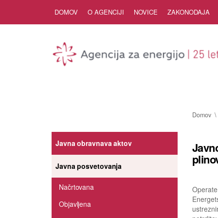
Skip to Content
DOMOV
O AGENCIJI
NOVICE
ZAKONODAJA
Domov
Javna obravnava aktov
Javno
plino
Javna posvetovanja
Načrtovana
Operater
Energet
Objavljena
ustrezni