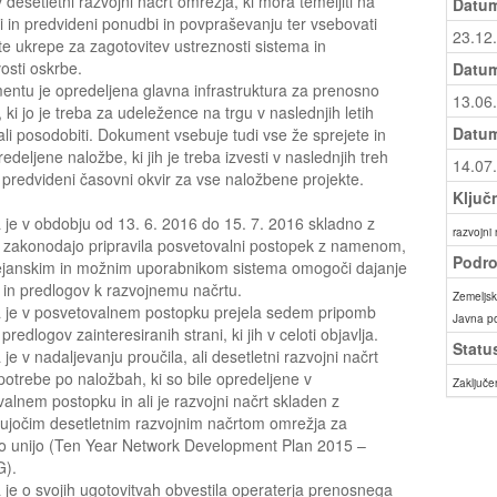
v desetletni razvojni načrt omrežja, ki mora temeljiti na
Datum
i in predvideni ponudbi in povpraševanju ter vsebovati
23.12
te ukrepe za zagotovitev ustreznosti sistema in
vosti oskrbe.
Datum
ntu je opredeljena glavna infrastruktura za prenosno
13.06
 ki jo je treba za udeležence na trgu v naslednjih letih
Datum
 ali posodobiti. Dokument vsebuje tudi vse že sprejete in
edeljene naložbe, ki jih je treba izvesti v naslednjih treh
14.07
er predvideni časovni okvir za vse naložbene projekte.
Ključ
 je v obdobju od 13. 6. 2016 do 15. 7. 2016 skladno z
razvojni 
 zakonodajo pripravila posvetovalni postopek z namenom,
Podro
ejanskim in možnim uporabnikom sistema omogoči dajanje
in predlogov k razvojnemu načrtu.
Zemeljski
a je v posvetovalnem postopku prejela sedem pripomb
Javna p
redlogov zainteresiranih strani, ki jih v celoti objavlja.
Statu
 je v nadaljevanju proučila, ali desetletni razvojni načrt
potrebe po naložbah, ki so bile opredeljene v
Zaključe
alnem postopku in ali je razvojni načrt skladen z
ujočim desetletnim razvojnim načrtom omrežja za
o unijo (Ten Year Network Development Plan 2015 –
).
 je o svojih ugotovitvah obvestila operaterja prenosnega