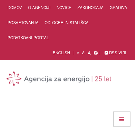
Skip to Content
DOMOV
O AGENCIJI
NOVICE
ZAKONODAJA
GRADIVA
POSVETOVANJA
ODLOČBE IN STALIŠČA
PODATKOVNI PORTAL
A
ENGLISH
A
RSS VIRI
A