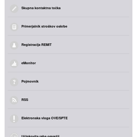
Skupna kontaktna točka
Primerjalnik stroškov oskrbe
Registracija REMIT
eMonitor
Pojmovnik
RSS
Elektronska vloga OVE/SPTE
Učinkovita raba omrežij