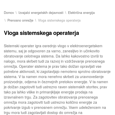
Domov
Izvajalci energetskih dejavnosti
Električna energija
Prenosno omrežje
Vloga sistemskega operaterja
Vloga sistemskega operaterja
Sistemski operater igra osrednjo vlogo v elektroenergetskem
sistemu, saj je odgovoren za varno, zanesljivo in učinkovito
obratovanje celotnega sistema. Da lahko kakovostno izvrši to
nalogo, mora skrbeti tudi za razvoj in vzdrževanje prenosnega
omrežja. Operater sistema je prav tako dolžan opravljati vse
potrebne aktivnosti, ki zagotavljajo nemoteno sprotno obratovanje
sistema. V ta namen mora nenehno skrbeti za uravnovešenje
proizvodnje, odjema in čezmejnih pretokov energije. V ta namen
je dolžan zagotoviti tudi ustrezno raven sistemskih storitev, prav
tako pa lahko viške in primanjkljaje energije prodaja na
izravnalnem trgu. Za zagotovitev obratovanja prenosnega
omrežja mora zagotoviti tudi ustrezno količino energije za
pokrivanje izgub v prenosnem omrežju. Vsem udeležencem na
trgu mora tudi zagotavljati dostop do omrežja na