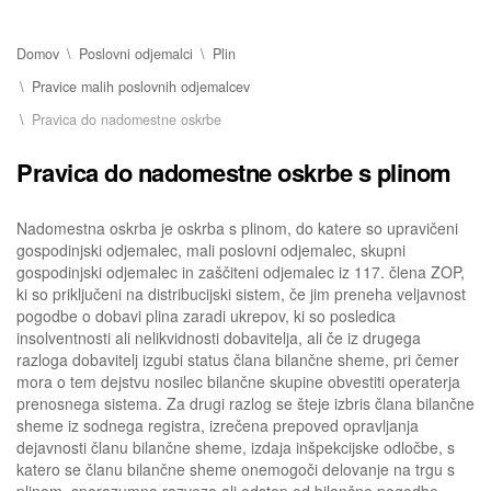
Domov
Poslovni odjemalci
Plin
Pravice malih poslovnih odjemalcev
Pravica do nadomestne oskrbe
Pravica do nadomestne oskrbe s plinom
Nadomestna oskrba je oskrba s plinom, do katere so upravičeni
gospodinjski odjemalec, mali poslovni odjemalec, skupni
gospodinjski odjemalec in zaščiteni odjemalec iz 117. člena ZOP,
ki so priključeni na distribucijski sistem, če jim preneha veljavnost
pogodbe o dobavi plina zaradi ukrepov, ki so posledica
insolventnosti ali nelikvidnosti dobavitelja, ali če iz drugega
razloga dobavitelj izgubi status člana bilančne sheme, pri čemer
mora o tem dejstvu nosilec bilančne skupine obvestiti operaterja
prenosnega sistema. Za drugi razlog se šteje izbris člana bilančne
sheme iz sodnega registra, izrečena prepoved opravljanja
dejavnosti članu bilančne sheme, izdaja inšpekcijske odločbe, s
katero se članu bilančne sheme onemogoči delovanje na trgu s
plinom, sporazumna razveza ali odstop od bilančne pogodbe