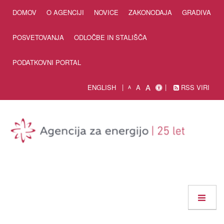
Skip to Content
DOMOV
O AGENCIJI
NOVICE
ZAKONODAJA
GRADIVA
POSVETOVANJA
ODLOČBE IN STALIŠČA
PODATKOVNI PORTAL
A
ENGLISH
A
RSS VIRI
A