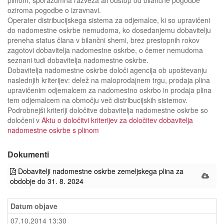
oziroma pogodbe o izravnavi.
Operater distribucijskega sistema za odjemalce, ki so upravičeni
do nadomestne oskrbe nemudoma, ko dosedanjemu dobavitelju
preneha status člana v bilančni shemi, brez prestopnih rokov
zagotovi dobavitelja nadomestne oskrbe, o čemer nemudoma
seznani tudi dobavitelja nadomestne oskrbe.
Dobavitelja nadomestne oskrbe določi agencija ob upoštevanju
naslednjih kriterijev: delež na maloprodajnem trgu, prodaja plina
upravičenim odjemalcem za nadomestno oskrbo in prodaja plina
tem odjemalcem na območju več distribucijskih sistemov.
Podrobnejši kriteriji določitve dobavitelja nadomestne oskrbe so
določeni v
Aktu o določitvi kriterijev za določitev dobavitelja
nadomestne oskrbe s plinom
Dokumenti
Dobavitelji nadomestne oskrbe zemeljskega plina za
obdobje do 31. 8. 2024
Datum objave
07.10.2014 13:30