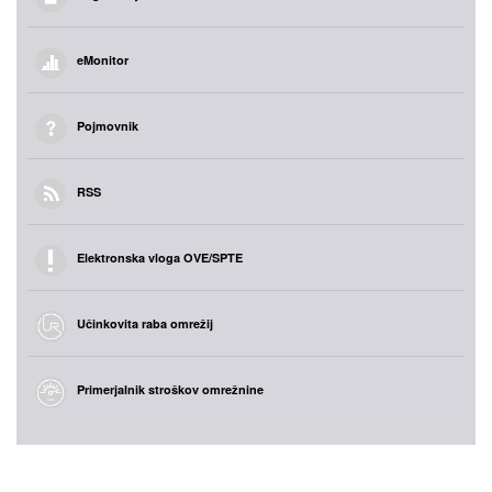
eMonitor
Pojmovnik
RSS
Elektronska vloga OVE/SPTE
Učinkovita raba omrežij
Primerjalnik stroškov omrežnine