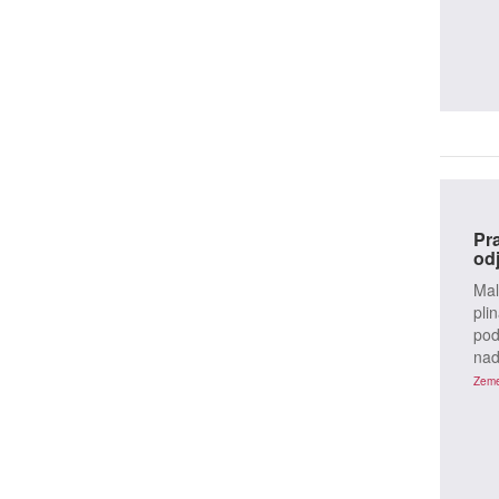
Zemel
Pr
od
Mal
pli
pod
nad
Zemel