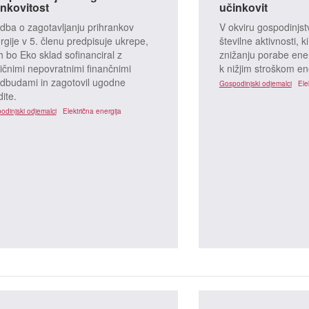
nkovitost
učinkovit
dba o zagotavljanju prihrankov
V okviru gospodinjst
rgije v 5. členu predpisuje ukrepe,
številne aktivnosti, 
jih bo Eko sklad sofinanciral z
znižanju porabe ener
ličnimi nepovratnimi finančnimi
k nižjim stroškom en
dbudami in zagotovil ugodne
Gospodinjski odjemalci
Ele
ite.
odinjski odjemalci
Električna energija
Zemeljski plin
Toplota