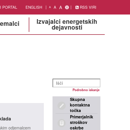
A
I PORTAL
ENGLISH
A
RSS VIRI
A
Izvajalci energetskih
jemalci
dejavnosti
Podrobno iskanje
Skupna
kontaktna
točka
Primerjalnik
klada
stroškov
jskim odjemalcem
oskrbe