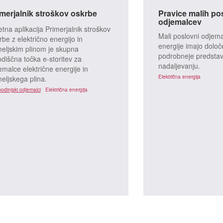
jski plin
merjalnik stroškov oskrbe
Toplota
Pravice malih po
odjemalcev
etna aplikacija Primerjalnik stroškov
Mali poslovni odjema
rbe z električno energijo in
energije imajo določ
eljskim plinom je skupna
podrobneje predstav
odiščna točka e-storitev za
nadaljevanju.
emalce električne energije in
Električna energija
eljskega plina.
odinjski odjemalci
Električna energija