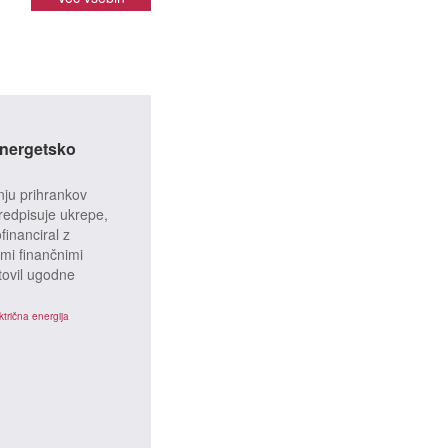
energetsko
nju prihrankov
predpisuje ukrepe,
financiral z
imi finančnimi
ovil ugodne
ktrična energija