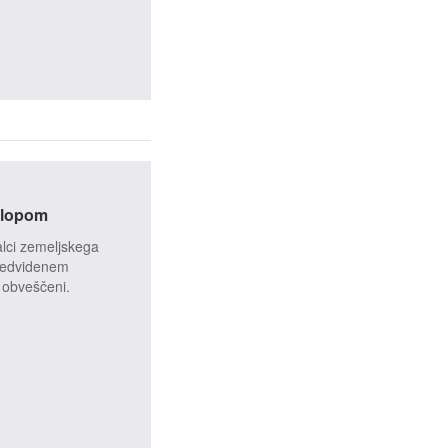
klopom
alci zemeljskega
predvidenem
 obveščeni.