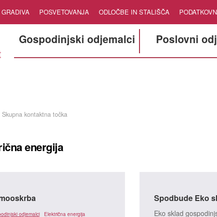
GRADIVA
POSVETOVANJA
ODLOČBE IN STALIŠČA
PODATKOVN
Gospodinjski odjemalci
Poslovni od
Skupna kontaktna točka
rična energija
mooskrba
Spodbude Eko s
Eko sklad gospodin
odinjski odjemalci
Električna energija