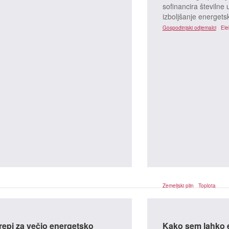
sofinancira številne
izboljšanje energetsk
Gospodinjski odjemalci
Ele
Zemeljski plin
Toplota
repi za večjo energetsko
Kako sem lahko 