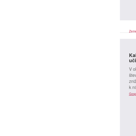
Zemel
Ka
uči
V o
šte
zni
k n
Gosp