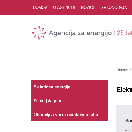
Skip to Content
DOMOV
O AGENCIJI
NOVICE
ZAKONODAJA
Domov
Električna energija
Elekt
Zemeljski plin
Obnovljivi viri in učinkovita raba
Sa
Gosp