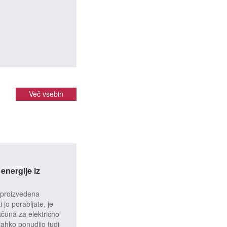
Več vsebin
energije iz
e proizvedena
i jo porabljate, je
čuna za električno
 lahko ponudijo tudi