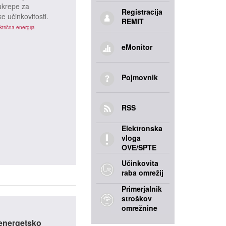
 ukrepe za
Registracija
e učinkovitosti.
REMIT
ktrična energija
eMonitor
Pojmovnik
RSS
Elektronska
vloga
OVE/SPTE
Učinkovita
raba omrežij
Primerjalnik
stroškov
omrežnine
energetsko