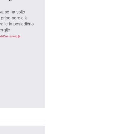
va so na voljo
ki pripomorejo k
gije in posledično
ergije
ktrična energija