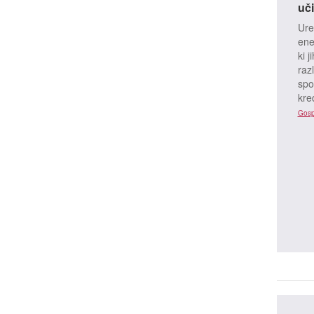
uči
Ure
ene
ki 
raz
spo
kred
Gosp