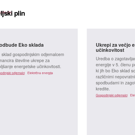
jski plin
jski plin
odbude Eko sklada
Ukrepi za večjo 
učinkovitost
 sklad gospodinjskim odjemalcem
Uredba o zagotavlja
inancira številne ukrepe za
energije v 5. členu 
oljšanje energetske učinkovitosti.
ki jih bo Eko sklad so
odinjski odjemalci
Električna energija
različnimi nepovratn
spodbudami in zagot
kredite.
Gospodinjski odjemalci
Ele