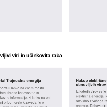
ljivi viri in učinkovita raba
tal Trajnostna energija
Nakup električne 
obnovljivih virov
portalu lahko na enem mestu
Iz katerih virov se j
dete zbrane kakovostne in
električna energija, k
okovne informacije, ki lahko na eni
razvidno z vašega ra
ani pripomorejo k zavedanju o
energijo. Dobavitelji