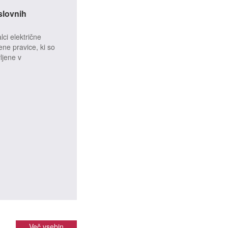
slovnih
lci električne
ene pravice, ki so
ljene v
Več vsebin