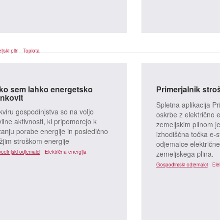
jski plin
Toplota
ko sem lahko energetsko
Zemeljski plin
Primerjalnik str
Toplota
nkovit
Spletna aplikacija Pr
kviru gospodinjstva so na voljo
oskrbe z električno e
vilne aktivnosti, ki pripomorejo k
zemeljskim plinom j
žanju porabe energije in posledično
izhodiščna točka e-s
ižjim stroškom energije
odjemalce električne
odinjski odjemalci
Električna energija
zemeljskega plina.
Gospodinjski odjemalci
Ele