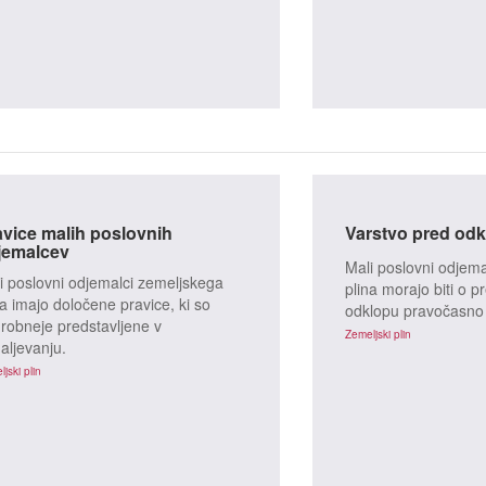
jski plin
Toplota
Zemeljski plin
avice malih poslovnih
Varstvo pred od
jemalcev
Mali poslovni odjem
i poslovni odjemalci zemeljskega
plina morajo biti o 
na imajo določene pravice, ki so
odklopu pravočasno
robneje predstavljene v
Zemeljski plin
aljevanju.
jski plin