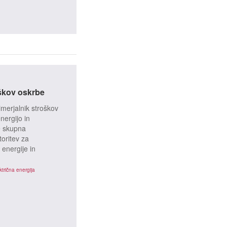
oškov oskrbe
imerjalnik stroškov
nergijo in
e skupna
toritev za
 energije in
ktrična energija