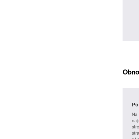
Obnov
Por
Na 
naj
str
str