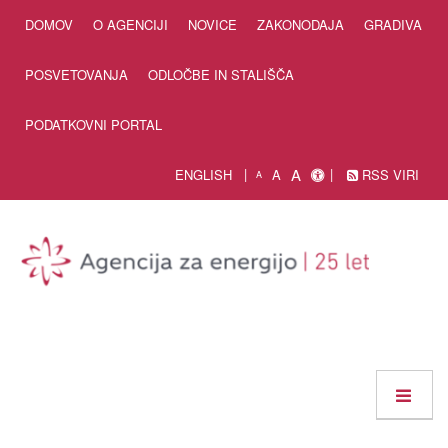
Skip to Content
DOMOV
O AGENCIJI
NOVICE
ZAKONODAJA
GRADIVA
POSVETOVANJA
ODLOČBE IN STALIŠČA
PODATKOVNI PORTAL
A
ENGLISH
A
RSS VIRI
A