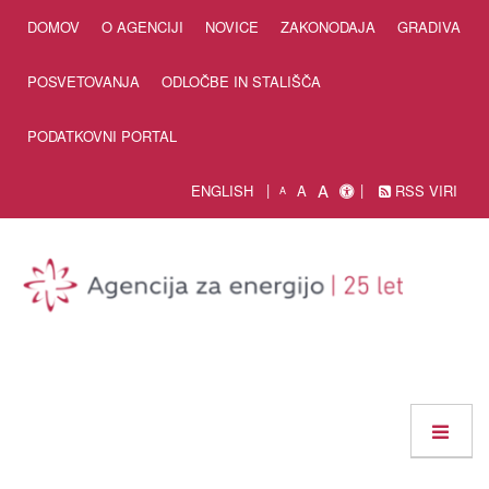
Skip to Content
DOMOV
O AGENCIJI
NOVICE
ZAKONODAJA
GRADIVA
POSVETOVANJA
ODLOČBE IN STALIŠČA
PODATKOVNI PORTAL
A
ENGLISH
A
RSS VIRI
A