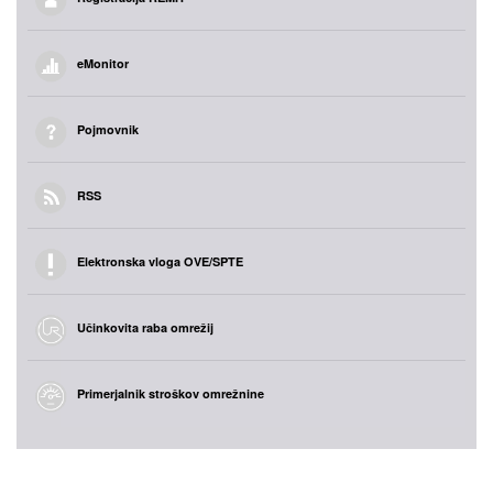
eMonitor
Pojmovnik
RSS
Elektronska vloga OVE/SPTE
Učinkovita raba omrežij
Primerjalnik stroškov omrežnine