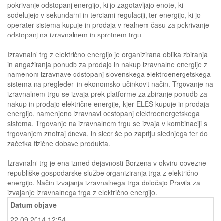
pokrivanje odstopanj energijo, ki jo zagotavljajo enote, ki
sodelujejo v sekundarni in terciarni regulaciji, ter energijo, ki jo
operater sistema kupuje in prodaja v realnem času za pokrivanje
odstopanj na izravnalnem in sprotnem trgu.
Izravnalni trg z električno energijo je organizirana oblika zbiranja
in angažiranja ponudb za prodajo in nakup izravnalne energije z
namenom izravnave odstopanj slovenskega elektroenergetskega
sistema na pregleden in ekonomsko učinkovit način. Trgovanje na
izravnalnem trgu se izvaja prek platforme za zbiranje ponudb za
nakup in prodajo električne energije, kjer ELES kupuje in prodaja
energijo, namenjeno izravnavi odstopanj elektroenergetskega
sistema. Trgovanje na izravnalnem trgu se izvaja v kombinaciji s
trgovanjem znotraj dneva, in sicer še po zaprtju slednjega ter do
začetka fizične dobave produkta.
Izravnalni trg je ena izmed dejavnosti Borzena v okviru obvezne
republiške gospodarske službe organiziranja trga z električno
energijo. Način izvajanja izravnalnega trga določajo Pravila za
izvajanje izravnalnega trga z električno energijo.
Datum objave
22.09.2014 12:54