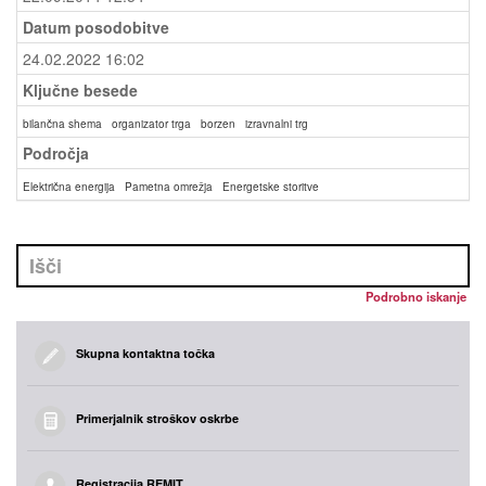
Datum posodobitve
24.02.2022 16:02
Ključne besede
bilančna shema
organizator trga
borzen
izravnalni trg
Področja
Električna energija
Pametna omrežja
Energetske storitve
Podrobno iskanje
Skupna kontaktna točka
Primerjalnik stroškov oskrbe
Registracija REMIT