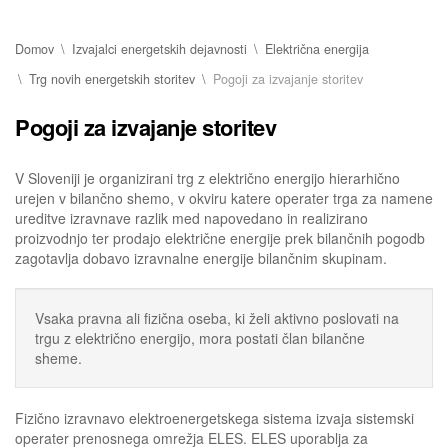
Domov
Izvajalci energetskih dejavnosti
Električna energija
Trg novih energetskih storitev
Pogoji za izvajanje storitev
Pogoji za izvajanje storitev
V Sloveniji je organizirani trg z električno energijo hierarhično
urejen v bilančno shemo, v okviru katere operater trga za namene
ureditve izravnave razlik med napovedano in realizirano
proizvodnjo ter prodajo električne energije prek bilančnih pogodb
zagotavlja dobavo izravnalne energije bilančnim skupinam.
Vsaka pravna ali fizična oseba, ki želi aktivno poslovati na
trgu z električno energijo, mora postati član bilančne
sheme.
Fizično izravnavo elektroenergetskega sistema izvaja sistemski
operater prenosnega omrežja ELES. ELES uporablja za