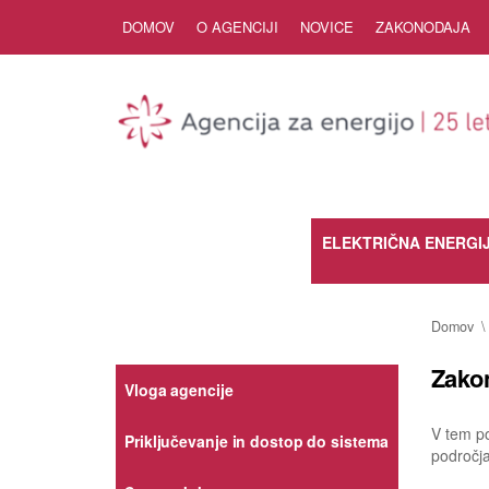
Skip to Content
DOMOV
O AGENCIJI
NOVICE
ZAKONODAJA
ELEKTRIČNA ENERGI
Domov
Zako
Vloga agencije
V tem po
Priključevanje in dostop do sistema
področja