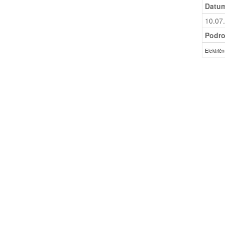
Datum
10.07
Podro
Električn