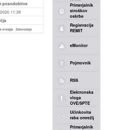
 posodobitve
Primerjalnik
stroškov
.2026 11:38
oskrbe
čja
Registracija
a energija
Zakonodaja
REMIT
eMonitor
Pojmovnik
RSS
Elektronska
vloga
OVE/SPTE
Učinkovita
raba omrežij
Primerjalnik