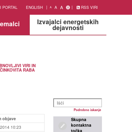
A
I PORTAL
ENGLISH
A
RSS VIRI
A
Izvajalci energetskih
jemalci
dejavnosti
BNOVLJIVI VIRI IN
ČINKOVITA RABA
Podrobno iskanje
 objave
Skupna
kontaktna
.2014 10:23
točka