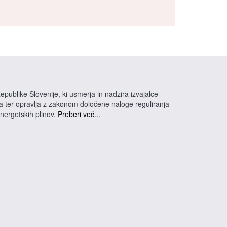
epublike Slovenije, ki usmerja in nadzira izvajalce
na ter opravlja z zakonom določene naloge reguliranja
energetskih plinov.
Preberi več...