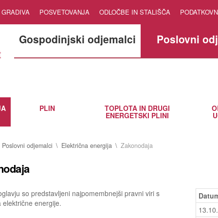
GRADIVA
POSVETOVANJA
ODLOČBE IN STALIŠČA
PODATKOVN
Gospodinjski odjemalci
Poslovni od
JA
PLIN
TOPLOTA IN DRUGI
O
ENERGETSKI PLINI
U
Poslovni odjemalci
Električna energija
Zakonodaja
nodaja
glavju so predstavljeni najpomembnejši pravni viri s
Datum
 električne energije.
13.10