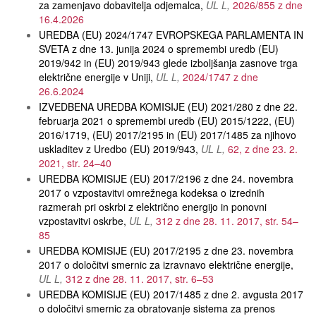
za zamenjavo dobavitelja odjemalca
UL L
2026/855 z dne
16.4.2026
UREDBA (EU) 2024/1747 EVROPSKEGA PARLAMENTA IN
SVETA z dne 13. junija 2024 o spremembi uredb (EU)
2019/942 in (EU) 2019/943 glede izboljšanja zasnove trga
električne energije v Uniji
UL L
2024/1747 z dne
26.6.2024
IZVEDBENA UREDBA KOMISIJE (EU) 2021/280 z dne 22.
februarja 2021 o spremembi uredb (EU) 2015/1222, (EU)
2016/1719, (EU) 2017/2195 in (EU) 2017/1485 za njihovo
uskladitev z Uredbo (EU) 2019/943
UL L
62, z dne 23. 2.
2021, str. 24–40
UREDBA KOMISIJE (EU) 2017/2196 z dne 24. novembra
2017 o vzpostavitvi omrežnega kodeksa o izrednih
razmerah pri oskrbi z električno energijo in ponovni
vzpostavitvi oskrbe
UL L
312 z dne 28. 11. 2017, str. 54–
85
UREDBA KOMISIJE (EU) 2017/2195 z dne 23. novembra
2017 o določitvi smernic za izravnavo električne energije
UL L
312 z dne 28. 11. 2017, str. 6–53
UREDBA KOMISIJE (EU) 2017/1485 z dne 2. avgusta 2017
o določitvi smernic za obratovanje sistema za prenos