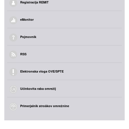
Registracija REMIT
eMonitor
Pojmovnik
RSS
Elektronska vloga OVE/SPTE
Učinkovita raba omrežij
Primerjalnik stroškov omrežnine