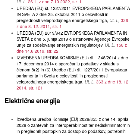
UL L
261I, z dne 7.10.2022, str. 1
UREDBA (EU) št. 1227/2011 EVROPSKEGA PARLAMENTA
IN SVETA z dne 25. oktobra 2011 o celovitosti in
preglednosti veleprodajnega energetskega trga
UL L
326
z dne 8. 12. 2011, str. 1
UREDBA (EU) 2019/942 EVROPSKEGA PARLAMENTA IN
SVETA z dne 5. junija 2019 o ustanovitvi Agencije Evropske
unije za sodelovanje energetskih regulatorjev
UL L
158 z
dne 14.6.2019, str. 22
IZVEDBENA UREDBA KOMISIJE (EU) št. 1348/2014 z dne
17. decembra 2014 o sporočanju podatkov v skladu s
členom 8(2) in (6) Uredbe (EU) št. 1227/2011 Evropskega
parlamenta in Sveta o celovitosti in preglednosti
veleprodajnega energetskega trga
UL L
363 z dne 18. 12.
2014, str. 121
Električna energija
Izvedbena uredba Komisije (EU) 2026/855 z dne 14. aprila
2026 o zahtevah za interoperabilnost ter nediskriminatornih
in preglednih postopkih za dostop do podatkov, potrebnih