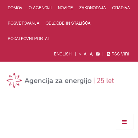
Skip to Content
DOMOV
O AGENCIJI
NOVICE
ZAKONODAJA
GRADIVA
POSVETOVANJA
ODLOČBE IN STALIŠČA
PODATKOVNI PORTAL
A
ENGLISH
A
RSS VIRI
A