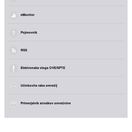
eMonitor
Pojmovnik
RSS
Elektronska vloga OVE/SPTE
Učinkovita raba omrežij
Primerjalnik stroškov omrežnine