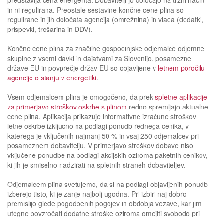
in ni regulirana. Preostale sestavine končne cene plina so
regulirane in jih določata agencija (omrežnina) in vlada (dodatki,
prispevki, trošarina in DDV).
Končne cene plina za značilne gospodinjske odjemalce odjemne
skupine z vsemi davki in dajatvami za Slovenijo, posamezne
države EU in povprečje držav EU so objavljene v
letnem poročilu
agencije o stanju v energetiki
.
Vsem odjemalcem plina je omogočeno, da prek
spletne aplikacije
za primerjavo stroškov oskrbe s plinom
redno spremljajo aktualne
cene plina. Aplikacija prikazuje informativne izračune stroškov
letne oskrbe izključno na podlagi ponudb rednega cenika, v
katerega je vključenih najmanj 50 % in vsaj 250 odjemalcev pri
posameznem dobavitelju. V primerjavo stroškov dobave niso
vključene ponudbe na podlagi akcijskih oziroma paketnih cenikov,
ki jih je smiselno nadzirati na spletnih straneh dobaviteljev.
Odjemalcem plina svetujemo, da si na podlagi objavljenih ponudb
izberejo tisto, ki je zanje najbolj ugodna. Pri izbiri naj dobro
premislijo glede pogodbenih pogojev in obdobja vezave, kar jim
utegne povzročati dodatne stroške oziroma omejiti svobodo pri