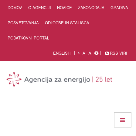
Skip to Content
DOMOV
O AGENCIJI
NOVICE
ZAKONODAJA
GRADIVA
POSVETOVANJA
ODLOČBE IN STALIŠČA
PODATKOVNI PORTAL
A
ENGLISH
A
RSS VIRI
A