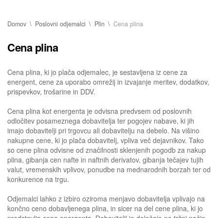
Domov
Poslovni odjemalci
Plin
Cena plina
Cena plina
Cena plina, ki jo plača odjemalec, je sestavljena iz cene za
energent, cene za uporabo omrežij in izvajanje meritev, dodatkov,
prispevkov, trošarine in DDV.
Cena plina kot energenta je odvisna predvsem od poslovnih
odločitev posameznega dobavitelja ter pogojev nabave, ki jih
imajo dobavitelji pri trgovcu ali dobavitelju na debelo. Na višino
nakupne cene, ki jo plača dobavitelj, vpliva več dejavnikov. Tako
so cene plina odvisne od značilnosti sklenjenih pogodb za nakup
plina, gibanja cen nafte in naftnih derivatov, gibanja tečajev tujih
valut, vremenskih vplivov, ponudbe na mednarodnih borzah ter od
konkurence na trgu.
Odjemalci lahko z izbiro oziroma menjavo dobavitelja vplivajo na
končno ceno dobavljenega plina, in sicer na del cene plina, ki jo
predstavlja cena energenta. Dobavitelji jo določajo na tržni način