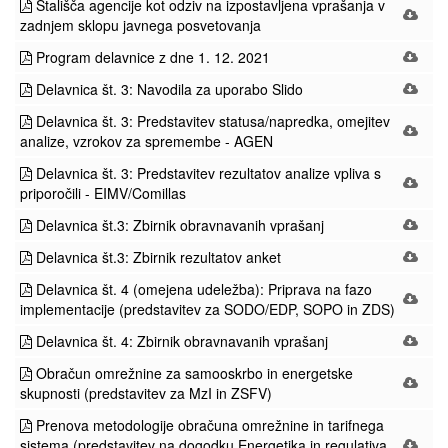
Stališča agencije kot odziv na izpostavljena vprašanja v
zadnjem sklopu javnega posvetovanja
Program delavnice z dne 1. 12. 2021
Delavnica št. 3: Navodila za uporabo Slido
Delavnica št. 3: Predstavitev statusa/napredka, omejitev
analize, vzrokov za spremembe - AGEN
Delavnica št. 3: Predstavitev rezultatov analize vpliva s
priporočili - EIMV/Comillas
Delavnica št.3: Zbirnik obravnavanih vprašanj
Delavnica št.3: Zbirnik rezultatov anket
Delavnica št. 4 (omejena udeležba): Priprava na fazo
implementacije (predstavitev za SODO/EDP, SOPO in ZDS)
Delavnica št. 4: Zbirnik obravnavanih vprašanj
Obračun omrežnine za samooskrbo in energetske
skupnosti (predstavitev za MzI in ZSFV)
Prenova metodologije obračuna omrežnine in tarifnega
sistema (predstavitev na dogodku Energetika in regulativa