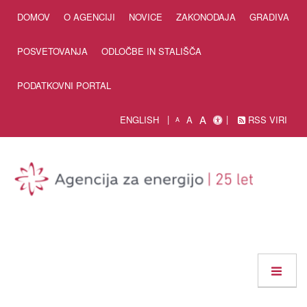
Skip to Content
DOMOV
O AGENCIJI
NOVICE
ZAKONODAJA
GRADIVA
POSVETOVANJA
ODLOČBE IN STALIŠČA
PODATKOVNI PORTAL
A
ENGLISH
A
RSS VIRI
A