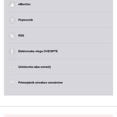
eMonitor
Pojmovnik
RSS
Elektronska vloga OVE/SPTE
Učinkovita raba omrežij
Primerjalnik stroškov omrežnine