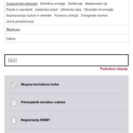
Gospodinjski odjemalci
Električna energija
Distribucija
Maloprodajni trg
Pravila in standardi
Uveljavitev pravil
Učinkovita raba
Obnovljivi viri energije
Soproizvodnja toplote in elektrike
Pametna omrežja
Energetske storitve
Javna posvetovanja
Status:
Odprto
Podrobno iskanje
Skupna kontaktna točka
Primerjalnik stroškov oskrbe
Registracija REMIT