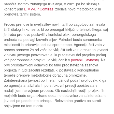
naročila storitev zunanjega izvajanja, v 2021 pa bo skupaj s
konzorcijem
EIMV-UP Comillas
izdelala novo metodologijo in
prenovila tarifni sistem.
Proces prenove in uveljavitev novih tarif bo zagotovo zahtevala
širši dialog in konsenz, ki bo presegal izključno tehnološkega, saj
je treba prenovo postaviti v kontekst elektroenergetskega
prehoda na podlagi krovnih ciljev. Potrebni bosta sprememba
miselnosti in pripravljenost na spremembe. Agencija želi zato v
proces prenove že od začetka vključiti tudi zainteresirano javnost
v okviru javnega posvetovanja, ki je sestavni del projekta (nekaj
več podrobnosti o projektu je vključenih v
povabilu javnosti
). Na
prvi predstavitveni delavnici bo tako predstavljena zasnova
projekta in tudi začetni rezultati, ki postavljajo konceptualne
temelje prenove metodologije obračuna omrežnine.
Zainteresirana javnost bo imela možnost podati svoj odziv, ki ga
bo agencija analizirala in po strokovni presoji upoštevala v
nadaljnjem razvojnem procesu. Ob naslednjih večjih projektnih
mejnikih bodo organizirane dodatne delavnice za zainteresirano
javnost po podobnem principu. Relevantno gradivo bo sproti
objavljeno na tem mestu.