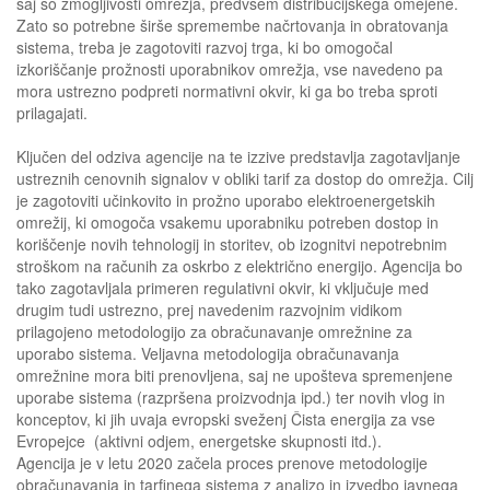
saj so zmogljivosti omrežja, predvsem distribucijskega omejene.
Zato so potrebne širše spremembe načrtovanja in obratovanja
sistema, treba je zagotoviti razvoj trga, ki bo omogočal
izkoriščanje prožnosti uporabnikov omrežja, vse navedeno pa
mora ustrezno podpreti normativni okvir, ki ga bo treba sproti
prilagajati.
Ključen del odziva agencije na te izzive predstavlja zagotavljanje
ustreznih cenovnih signalov v obliki tarif za dostop do omrežja. Cilj
je zagotoviti učinkovito in prožno uporabo elektroenergetskih
omrežij, ki omogoča vsakemu uporabniku potreben dostop in
koriščenje novih tehnologij in storitev, ob izognitvi nepotrebnim
stroškom na računih za oskrbo z električno energijo. Agencija bo
tako zagotavljala primeren regulativni okvir, ki vključuje med
drugim tudi ustrezno, prej navedenim razvojnim vidikom
prilagojeno metodologijo za obračunavanje omrežnine za
uporabo sistema. Veljavna metodologija obračunavanja
omrežnine mora biti prenovljena, saj ne upošteva spremenjene
uporabe sistema (razpršena proizvodnja ipd.) ter novih vlog in
konceptov, ki jih uvaja evropski sveženj Čista energija za vse
Evropejce (aktivni odjem, energetske skupnosti itd.).
Agencija je v letu 2020 začela proces prenove metodologije
obračunavanja in tarfinega sistema z analizo in izvedbo javnega