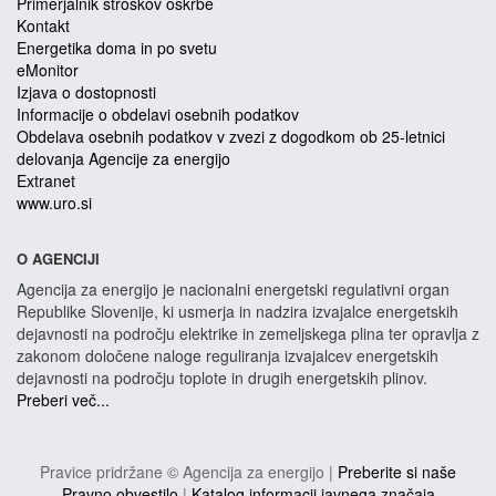
Primerjalnik stroškov oskrbe
Kontakt
Energetika doma in po svetu
eMonitor
Izjava o dostopnosti
Informacije o obdelavi osebnih podatkov
Obdelava osebnih podatkov v zvezi z dogodkom ob 25-letnici
delovanja Agencije za energijo
Extranet
www.uro.si
O AGENCIJI
Agencija za energijo je nacionalni energetski regulativni organ
Republike Slovenije, ki usmerja in nadzira izvajalce energetskih
dejavnosti na področju elektrike in zemeljskega plina ter opravlja z
zakonom določene naloge reguliranja izvajalcev energetskih
dejavnosti na področju toplote in drugih energetskih plinov.
Preberi več...
Pravice pridržane © Agencija za energijo |
Preberite si naše
Pravno obvestilo
|
Katalog informacij javnega značaja