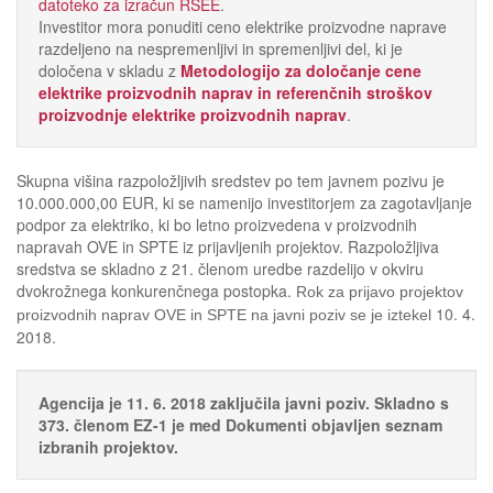
datoteko za izračun RSEE
.
Investitor mora ponuditi ceno elektrike proizvodne naprave
razdeljeno na nespremenljivi in spremenljivi del, ki je
določena v skladu z
Metodologijo za določanje cene
elektrike proizvodnih naprav in referenčnih stroškov
proizvodnje elektrike proizvodnih naprav
.
Skupna višina razpoložljivih sredstev po tem javnem pozivu je
10.000.000,00 EUR, ki se namenijo investitorjem za zagotavljanje
podpor za elektriko, ki bo letno proizvedena v proizvodnih
napravah OVE in SPTE iz prijavljenih projektov. Razpoložljiva
sredstva se skladno z 21. členom uredbe razdelijo v okviru
dvokrožnega konkurenčnega postopka.
Rok za prijavo projektov
10. 4.
proizvodnih naprav OVE in SPTE na javni poziv se je iztekel
2018.
Agencija je 11. 6. 2018 zaključila javni poziv. Skladno s
373. členom EZ-1 je med Dokumenti objavljen seznam
izbranih projektov.