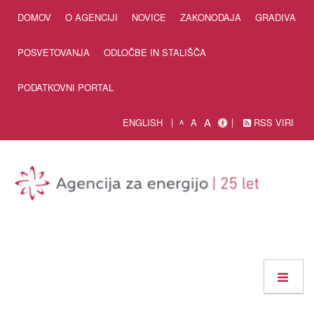
Skip to Content
DOMOV
O AGENCIJI
NOVICE
ZAKONODAJA
GRADIVA
POSVETOVANJA
ODLOČBE IN STALIŠČA
PODATKOVNI PORTAL
A
ENGLISH
A
RSS VIRI
A