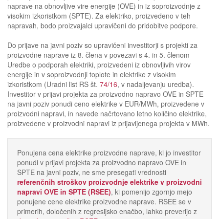
naprave na obnovljive vire energije (OVE) in iz soproizvodnje z
visokim izkoristkom (SPTE). Za elektriko, proizvedeno v teh
napravah, bodo proizvajalci upravičeni do pridobitve podpore.
Do prijave na javni poziv so upravičeni investitorji s projekti za
proizvodne naprave iz 8. člena v povezavi s 4. in 5. členom
Uredbe o podporah elektriki, proizvedeni iz obnovljivih virov
energije in v soproizvodnji toplote in elektrike z visokim
izkoristkom (Uradni list RS št.
74/16
, v nadaljevanju uredba).
Investitor v prijavi projekta za proizvodno napravo OVE in SPTE
na javni poziv ponudi ceno elektrike v EUR/MWh, proizvedene v
proizvodni napravi, in navede načrtovano letno količino elektrike,
proizvedene v proizvodni napravi iz prijavljenega projekta v MWh.
Ponujena cena elektrike proizvodne naprave, ki jo investitor
ponudi v prijavi projekta za proizvodno napravo OVE in
SPTE na javni poziv, ne sme presegati vrednosti
referenčnih stroškov proizvodnje elektrike v proizvodni
napravi OVE in SPTE (RSEE)
, ki pomenijo zgornjo mejo
ponujene cene elektrike proizvodne naprave. RSEE se v
primerih, določenih z regresijsko enačbo, lahko preverijo z