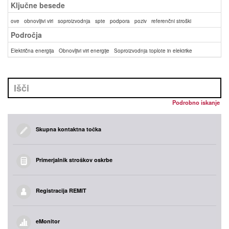
Ključne besede
ove
obnovljivi viri
soproizvodnja
spte
podpora
poziv
referenčni stroški
Področja
Električna energija
Obnovljivi viri energije
Soproizvodnja toplote in elektrike
Podrobno iskanje
Skupna kontaktna točka
Primerjalnik stroškov oskrbe
Registracija REMIT
eMonitor