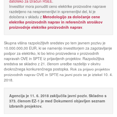
datoteko za izračun RSEE
.
Investitor mora ponuditi ceno elektrike proizvodne naprave
razdeljeno na nespremenljivi in spremenljivi del, ki je
določena v skladu z
Metodologijo za določanje cene
elektrike proizvodnih naprav in referenčnih stroškov
proizvodnje elektrike proizvodnih naprav
.
Skupna višina razpoložljivih sredstev po tem javnem pozivu je
10.000.000,00 EUR, ki se namenijo investitorjem za zagotavljanje
podpor za elektriko, ki bo letno proizvedena v proizvodnih
napravah OVE in SPTE iz prijavljenih projektov. Razpoložljiva
sredstva se skladno z 21. členom uredbe razdelijo v okviru
dvokrožnega konkurenčnega postopka.
Rok za prijavo projektov
10. 4.
proizvodnih naprav OVE in SPTE na javni poziv se je iztekel
2018.
Agencija je 11. 6. 2018 zaključila javni poziv. Skladno s
373. členom EZ-1 je med Dokumenti objavljen seznam
izbranih projektov.