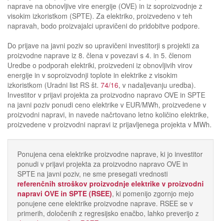
naprave na obnovljive vire energije (OVE) in iz soproizvodnje z
visokim izkoristkom (SPTE). Za elektriko, proizvedeno v teh
napravah, bodo proizvajalci upravičeni do pridobitve podpore.
Do prijave na javni poziv so upravičeni investitorji s projekti za
proizvodne naprave iz 8. člena v povezavi s 4. in 5. členom
Uredbe o podporah elektriki, proizvedeni iz obnovljivih virov
energije in v soproizvodnji toplote in elektrike z visokim
izkoristkom (Uradni list RS št.
74/16
, v nadaljevanju uredba).
Investitor v prijavi projekta za proizvodno napravo OVE in SPTE
na javni poziv ponudi ceno elektrike v EUR/MWh, proizvedene v
proizvodni napravi, in navede načrtovano letno količino elektrike,
proizvedene v proizvodni napravi iz prijavljenega projekta v MWh.
Ponujena cena elektrike proizvodne naprave, ki jo investitor
ponudi v prijavi projekta za proizvodno napravo OVE in
SPTE na javni poziv, ne sme presegati vrednosti
referenčnih stroškov proizvodnje elektrike v proizvodni
napravi OVE in SPTE (RSEE)
, ki pomenijo zgornjo mejo
ponujene cene elektrike proizvodne naprave. RSEE se v
primerih, določenih z regresijsko enačbo, lahko preverijo z