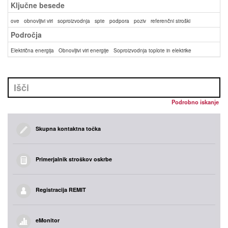
Ključne besede
ove
obnovljivi viri
soproizvodnja
spte
podpora
poziv
referenčni stroški
Področja
Električna energija
Obnovljivi viri energije
Soproizvodnja toplote in elektrike
Podrobno iskanje
Skupna kontaktna točka
Primerjalnik stroškov oskrbe
Registracija REMIT
eMonitor