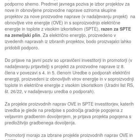
podporno shemo. Predmet javnega poziva je izbor projektov za
nove in obnovljene proizvodne naprave oziroma skupine
projektov za nove proizvodne naprave (v nadaljevanju projekt) na
obnovljive vire energije (OVE) in s soproizvodnjo električne
energije in toplote z visokim izkoristkom (SPTE),
razen za SPTE
na zemeljski plin
. Za električno energijo, proizvedeno v
izvedenih napravah iz izbranih projektov, bodo proizvajalci lahko
pridobili podporo.
Do prijave na javni poziv so upravičeni investitorji in promotorji (v
nadaljevanju prijavitelj) s projekti za proizvodne naprave iz 8.
člena v povezavi s 4. in 5. členom Uredbe o podporah električni
energiji, proizvedeni iz obnovljivih virov energije in v soproizvodnji
toplote in električne energije z visokim izkoristkom (Uradni list RS,
št. 26/22, v nadaljevanju uredba o podporah).
Za projekte proizvodnih naprav OVE in SPTE investitorjev, katerih
izvedba je glede na predpise s področja gradnje pogojena z
veljavnim gradbenim dovoljenjem, je prijava projekta pogojena s
predložitvijo gradbenega dovoljenja.
Promotorji morajo za izbrane projekte proizvodnih naprav OVE in