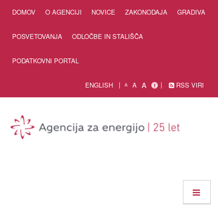
Skip to Content
DOMOV
O AGENCIJI
NOVICE
ZAKONODAJA
GRADIVA
POSVETOVANJA
ODLOČBE IN STALIŠČA
PODATKOVNI PORTAL
A
ENGLISH
A
RSS VIRI
A