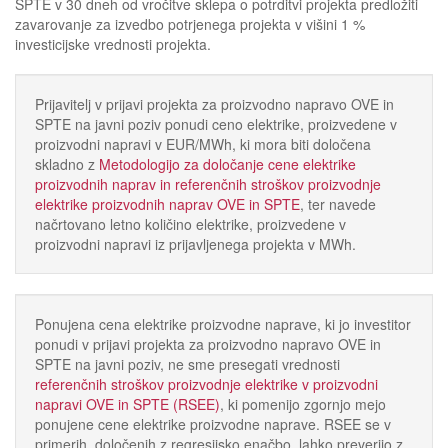
SPTE v 30 dneh od vročitve sklepa o potrditvi projekta predložiti
zavarovanje za izvedbo potrjenega projekta v višini 1 %
investicijske vrednosti projekta.
Prijavitelj v prijavi projekta za proizvodno napravo OVE in
SPTE na javni poziv ponudi ceno elektrike, proizvedene v
proizvodni napravi v EUR/MWh, ki mora biti določena
skladno z
Metodologijo za določanje cene elektrike
proizvodnih naprav in referenčnih stroškov proizvodnje
elektrike proizvodnih naprav OVE in SPTE
, ter navede
načrtovano letno količino elektrike, proizvedene v
proizvodni napravi iz prijavljenega projekta v MWh.
Ponujena cena elektrike proizvodne naprave, ki jo investitor
ponudi v prijavi projekta za proizvodno napravo OVE in
SPTE na javni poziv, ne sme presegati vrednosti
referenčnih stroškov proizvodnje elektrike v proizvodni
napravi OVE in SPTE (RSEE)
, ki pomenijo zgornjo mejo
ponujene cene elektrike proizvodne naprave. RSEE se v
primerih, določenih z regresijsko enačbo, lahko preverijo z