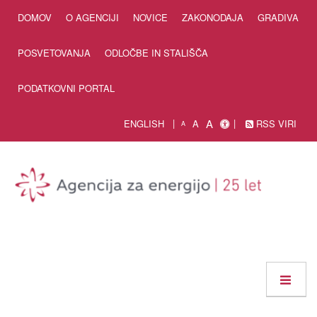
Skip to Content
DOMOV
O AGENCIJI
NOVICE
ZAKONODAJA
GRADIVA
POSVETOVANJA
ODLOČBE IN STALIŠČA
PODATKOVNI PORTAL
A
ENGLISH
A
RSS VIRI
A