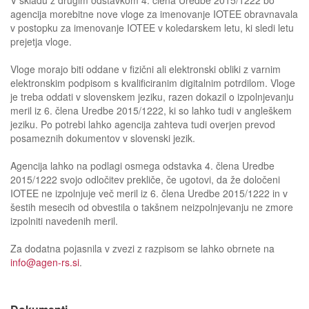
agencija morebitne nove vloge za imenovanje IOTEE obravnavala
v postopku za imenovanje IOTEE v koledarskem letu, ki sledi letu
prejetja vloge.
Vloge morajo biti oddane v fizični ali elektronski obliki z varnim
elektronskim podpisom s kvalificiranim digitalnim potrdilom. Vloge
je treba oddati v slovenskem jeziku, razen dokazil o izpolnjevanju
meril iz 6. člena Uredbe 2015/1222, ki so lahko tudi v angleškem
jeziku. Po potrebi lahko agencija zahteva tudi overjen prevod
posameznih dokumentov v slovenski jezik.
Agencija lahko na podlagi osmega odstavka 4. člena Uredbe
2015/1222 svojo odločitev prekliče, če ugotovi, da že določeni
IOTEE ne izpolnjuje več meril iz 6. člena Uredbe 2015/1222 in v
šestih mesecih od obvestila o takšnem neizpolnjevanju ne zmore
izpolniti navedenih meril.
Za dodatna pojasnila v zvezi z razpisom se lahko obrnete na
info@agen-rs.si
.