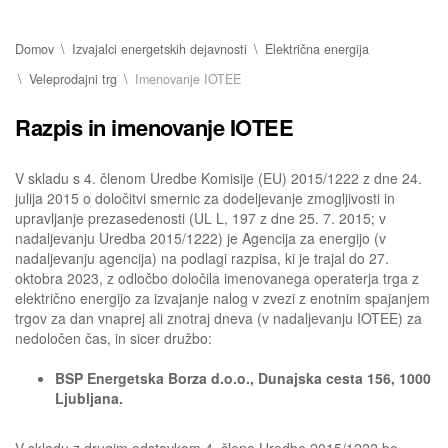
Domov
Izvajalci energetskih dejavnosti
Električna energija
Veleprodajni trg
Imenovanje IOTEE
Razpis in imenovanje IOTEE
V skladu s 4. členom Uredbe Komisije (EU) 2015/1222 z dne 24.
julija 2015 o določitvi smernic za dodeljevanje zmogljivosti in
upravljanje prezasedenosti (UL L, 197 z dne 25. 7. 2015; v
nadaljevanju Uredba 2015/1222) je Agencija za energijo (v
nadaljevanju agencija) na podlagi razpisa, ki je trajal do 27.
oktobra 2023, z odločbo določila imenovanega operaterja trga z
električno energijo za izvajanje nalog v zvezi z enotnim spajanjem
trgov za dan vnaprej ali znotraj dneva (v nadaljevanju IOTEE) za
nedoločen čas, in sicer družbo:
BSP Energetska Borza d.o.o., Dunajska cesta 156, 1000
Ljubljana.
V skladu z drugim odstavkom 4. člena Uredbe 2015/1222 bo