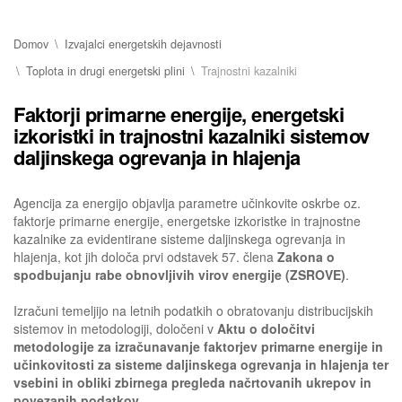
Domov
Izvajalci energetskih dejavnosti
Toplota in drugi energetski plini
Trajnostni kazalniki
Faktorji primarne energije, energetski
izkoristki in trajnostni kazalniki sistemov
daljinskega ogrevanja in hlajenja
Agencija za energijo objavlja parametre učinkovite oskrbe oz.
faktorje primarne energije, energetske izkoristke in trajnostne
kazalnike za evidentirane sisteme daljinskega ogrevanja in
hlajenja, kot jih določa prvi odstavek 57. člena
Zakona o
spodbujanju rabe obnovljivih virov energije (ZSROVE)
.
Izračuni temeljijo na letnih podatkih o obratovanju distribucijskih
sistemov in metodologiji, določeni v
Aktu o določitvi
metodologije za izračunavanje faktorjev primarne energije in
učinkovitosti za sisteme daljinskega ogrevanja in hlajenja ter
vsebini in obliki zbirnega pregleda načrtovanih ukrepov in
povezanih podatkov.