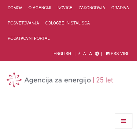
Skip to Content
DOMOV
O AGENCIJI
NOVICE
ZAKONODAJA
GRADIVA
POSVETOVANJA
ODLOČBE IN STALIŠČA
PODATKOVNI PORTAL
A
ENGLISH
A
RSS VIRI
A