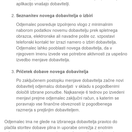
aplikacijo vnašajo dobavitelji.
Seznanitev novega dobavitelja o izbiri
Odjemalec posreduje izpolnjeno vlogo z minimalnim
naborom podatkov novemu dobavitelju prek spletnega
obrazca, elektronske ali navadne pošte oz. vzpostavi
telefonski kontakt ter izrazi namero o izbiri dobavitelja.
Odjemalec lahko pooblasti novega dobavitelja, da v
njegovem imenu izvede vse potrebne aktivnosti za uspešno
izvedbo menjave dobavitelja.
Pričetek dobave novega dobavitelja
Po zaključenem postopku menjave dobavitelja začne novi
dobavitelj odjemalcu dobavljati v skladu s pogodbenimi
določili izbrane ponudbe. Najkasneje 6 tednov po izvedeni
menjavi prejme odjemalec zaključni račun, s katerim se
poravnajo vse finančne obveznosti iz pogodbenega
razmerja s prejšnjim dobaviteljem.
Odjemalec ima ne glede na izbranega dobavitelja pravico do
plačila storitev dobave plina in uporabe omrežja z enotnim