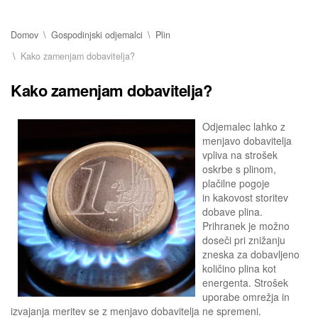
Domov
Gospodinjski odjemalci
Plin
Kako zamenjam dobavitelja?
Kako zamenjam dobavitelja?
Odjemalec lahko z
menjavo dobavitelja
vpliva na strošek
oskrbe s plinom,
plačilne pogoje
in kakovost storitev
dobave plina.
Prihranek je možno
doseči pri znižanju
zneska za dobavljeno
količino plina kot
energenta. Strošek
uporabe omrežja in
izvajanja meritev se z menjavo dobavitelja ne spremeni.