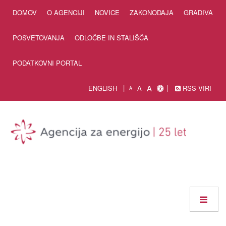
Skip to Content
DOMOV
O AGENCIJI
NOVICE
ZAKONODAJA
GRADIVA
POSVETOVANJA
ODLOČBE IN STALIŠČA
PODATKOVNI PORTAL
A
ENGLISH
A
RSS VIRI
A