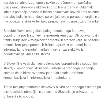
porabo se lahko izognemo visokim poračunom pri pavšalnem
plačevanju stroškov elektrike in drugih energentov. Odjemalci
lahko s pomočjo posebnih hišnih prikazovalnikov ali prek spletnih
portalov bolje in natančneje spremljajo svojo porabo energije in z
njo povezane stroške ter tako prepoznajo možnosti za prihranke.
Sodobni števci omogočajo poleg omenjenega še razvoj
popolnoma novih storitev na energetskem trgu. Ob pojavu novih
tržnih subjektov – izvajalcev energetskih storitev velja še posebej
omeniti krmiljenje pametnih hišnih naprav, ki bo temeljilo na
informacijah o trenutnih tarifah in cenah za elektriko iz
podatkovnega vmesnika števca.
V Sloveniji je vsak dan več odjemalcev opremljenih s sodobnimi
števci, ki omogočajo vključitev v sistem naprednega merjenja,
seveda če je hkrati vzpostavljena tudi ostala potrebna
komunikacijska in informacijska infrastruktura.
Trend uvajanja pametnih števcev v okviru naprednega sistema po
distribucijskih območjih in za celotno Slovenijo je prikazan na
priloženi sliki spodaj.