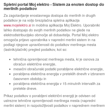
Spletni portal Moj elektro - Sistem za enoten dostop do
merilnih podatkov
Za zagotavljanje enostavnega dostopa do merilnih in drugih
podatkov je na voljo brezplačna spletna aplikacija
www.mojelektro.si
in mobilna aplikacija Moj Elektro. Uporabniki
lahko dostopajo do svojih merilnih podatkov ne glede na
elektrodistribucijsko območje ali dobavitelja. Portal Moj elektro
omogoča prijavo uporabnika v napredni merilni sistem in na
podlagi njegove upravičenosti do podatkov merilnega mesta
(lastnik/plačnik) pregled podatkov, kot so:
tehnična opremljenost merilnega mesta, ki je osnova za
obračun električne energije,
mesečni obračunski podatki porabljene električne energije,
porabljena električna energija v preteklih dnevih v izbranem
časovnem obdobju in
porabljena električna energija v 15-minutnih intervalih za
pretekle dneve.
Prikaz podatkov o porabljeni električni energiji je odvisen od
ustrezne tehnične opremljenosti merilnega mesta (napredni
merilni sistem) in razpoložljivosti podatkov v naprednem merilnem