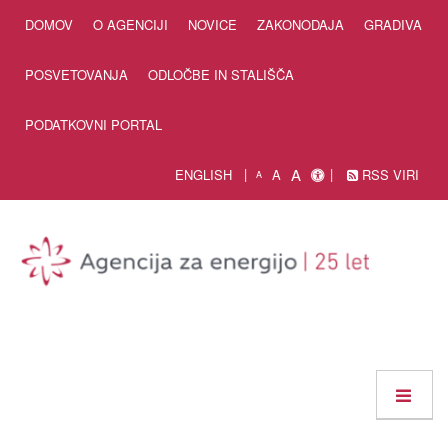
Skip to Content
DOMOV
O AGENCIJI
NOVICE
ZAKONODAJA
GRADIVA
POSVETOVANJA
ODLOČBE IN STALIŠČA
PODATKOVNI PORTAL
A
ENGLISH
A
RSS VIRI
A