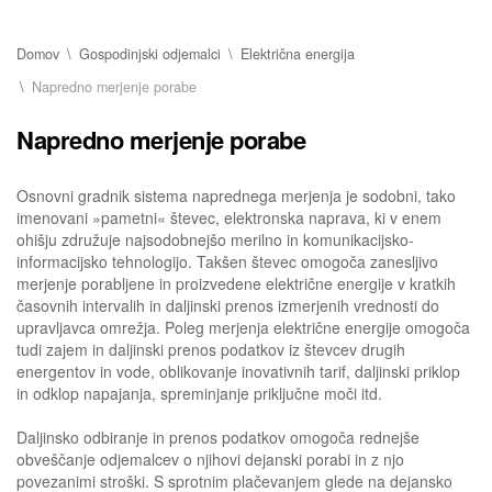
Domov
Gospodinjski odjemalci
Električna energija
Napredno merjenje porabe
Napredno merjenje porabe
Osnovni gradnik sistema naprednega merjenja je sodobni, tako
imenovani »pametni« števec, elektronska naprava, ki v enem
ohišju združuje najsodobnejšo merilno in komunikacijsko-
informacijsko tehnologijo. Takšen števec omogoča zanesljivo
merjenje porabljene in proizvedene električne energije v kratkih
časovnih intervalih in daljinski prenos izmerjenih vrednosti do
upravljavca omrežja. Poleg merjenja električne energije omogoča
tudi zajem in daljinski prenos podatkov iz števcev drugih
energentov in vode, oblikovanje inovativnih tarif, daljinski priklop
in odklop napajanja, spreminjanje priključne moči itd.
Daljinsko odbiranje in prenos podatkov omogoča rednejše
obveščanje odjemalcev o njihovi dejanski porabi in z njo
povezanimi stroški. S sprotnim plačevanjem glede na dejansko