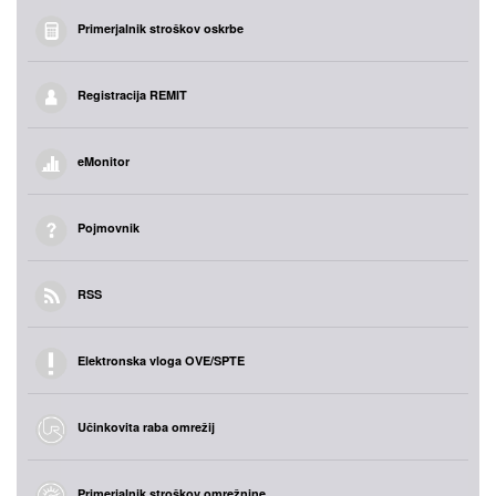
Primerjalnik stroškov oskrbe
Registracija REMIT
eMonitor
Pojmovnik
RSS
Elektronska vloga OVE/SPTE
Učinkovita raba omrežij
Primerjalnik stroškov omrežnine