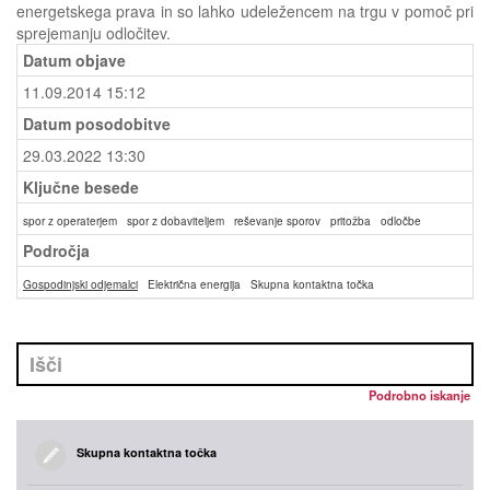
energetskega prava in so lahko udeležencem na trgu v pomoč pri
sprejemanju odločitev.
Datum objave
11.09.2014 15:12
Datum posodobitve
29.03.2022 13:30
Ključne besede
spor z operaterjem
spor z dobaviteljem
reševanje sporov
pritožba
odločbe
Področja
Gospodinjski odjemalci
Električna energija
Skupna kontaktna točka
Podrobno iskanje
Skupna kontaktna točka