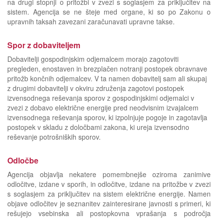
na drugi stopnji o pritožbi v zvezi s soglasjem za priključitev na
sistem. Agencija se ne šteje med organe, ki so po Zakonu o
upravnih taksah zavezani zaračunavati upravne takse.
Spor z dobaviteljem
Dobavitelji gospodinjskim odjemalcem morajo zagotoviti
pregleden, enostaven in brezplačen notranji postopek obravnave
pritožb končnih odjemalcev. V ta namen dobavitelj sam ali skupaj
z drugimi dobavitelji v okviru združenja zagotovi postopek
izvensodnega reševanja sporov z gospodinjskimi odjemalci v
zvezi z dobavo električne energije pred neodvisnim izvajalcem
izvensodnega reševanja sporov, ki izpolnjuje pogoje in zagotavlja
postopek v skladu z določbami zakona, ki ureja izvensodno
reševanje potrošniških sporov.
Odločbe
Agencija objavlja nekatere pomembnejše oziroma zanimive
odločitve, izdane v sporih, in odločitve, izdane na pritožbe v zvezi
s soglasjem za priključitev na sistem električne energije. Namen
objave odločitev je seznanitev zainteresirane javnosti s primeri, ki
rešujejo vsebinska ali postopkovna vprašanja s področja