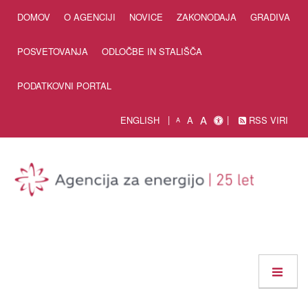
Skip to Content
DOMOV
O AGENCIJI
NOVICE
ZAKONODAJA
GRADIVA
POSVETOVANJA
ODLOČBE IN STALIŠČA
PODATKOVNI PORTAL
A
ENGLISH
A
RSS VIRI
A