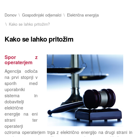
Domov
Gospodinjski odjemalci
Električna energija
Kako se lahko pritožim?
Kako se lahko pritožim
Spor z
operaterjem
Agencija odloča
na prvi stopnji v
sporih med
uporabniki
sistema in
dobavitelji
električne
energije na eni
strani ter
operaterji
oziroma operaterjem trga z električno energijo na drugi strani in