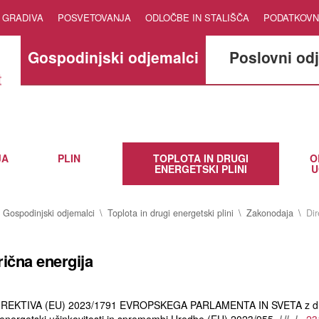
GRADIVA
POSVETOVANJA
ODLOČBE IN STALIŠČA
PODATKOVN
Gospodinjski odjemalci
Poslovni od
JA
PLIN
TOPLOTA IN DRUGI
O
ENERGETSKI PLINI
U
Gospodinjski odjemalci
Toplota in drugi energetski plini
Zakonodaja
Dir
rična energija
IREKTIVA (EU) 2023/1791 EVROPSKEGA PARLAMENTA IN SVETA z dn