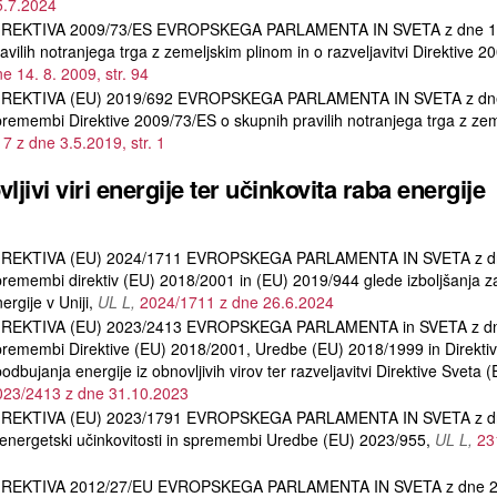
5.7.2024
IREKTIVA 2009/73/ES EVROPSKEGA PARLAMENTA IN SVETA z dne 13. j
avilih notranjega trga z zemeljskim plinom in o razveljavitvi Direktive 
e 14. 8. 2009, str. 94
IREKTIVA (EU) 2019/692 EVROPSKEGA PARLAMENTA IN SVETA z dne 1
remembi Direktive 2009/73/ES o skupnih pravilih notranjega trga z ze
7 z dne 3.5.2019, str. 1
ljivi viri energije ter učinkovita raba energije
IREKTIVA (EU) 2024/1711 EVROPSKEGA PARLAMENTA IN SVETA z dne 
remembi direktiv (EU) 2018/2001 in (EU) 2019/944 glede izboljšanja za
ergije v Uniji
UL L
2024/1711 z dne 26.6.2024
IREKTIVA (EU) 2023/2413 EVROPSKEGA PARLAMENTA in SVETA z dne
remembi Direktive (EU) 2018/2001, Uredbe (EU) 2018/1999 in Direkti
odbujanja energije iz obnovljivih virov ter razveljavitvi Direktive Sveta
023/2413 z dne 31.10.2023
IREKTIVA (EU) 2023/1791 EVROPSKEGA PARLAMENTA IN SVETA z dn
energetski učinkovitosti in spremembi Uredbe (EU) 2023/955
UL L
23
IREKTIVA 2012/27/EU EVROPSKEGA PARLAMENTA IN SVETA z dne 25.