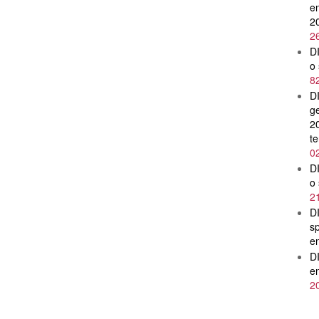
en
2
2
D
o 
8
D
ge
2
te
0
D
o 
2
D
sp
en
D
en
2