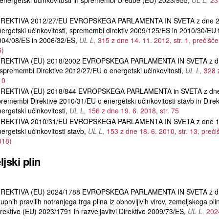
energetski učinkovitosti in spremembi Uredbe (EU) 2023/955
UL L
23
IREKTIVA 2012/27/EU EVROPSKEGA PARLAMENTA IN SVETA z dne 25.
ergetski učinkovitosti, spremembi direktiv 2009/125/ES in 2010/30/EU ter
004/08/ES in 2006/32/ES
UL L
315 z dne 14. 11. 2012, str. 1
prečišče
6)
IREKTIVA (EU) 2018/2002 EVROPSKEGA PARLAMENTA IN SVETA z dn
spremembi Direktive 2012/27/EU o energetski učinkovitosti
UL L
328 
10
IREKTIVA (EU) 2018/844 EVROPSKEGA PARLAMENTA in SVETA z dne 
remembi Direktive 2010/31/EU o energetski učinkovitosti stavb in Dire
ergetski učinkovitosti
UL L
156 z dne 19. 6. 2018, str. 75
IREKTIVA 2010/31/EU EVROPSKEGA PARLAMENTA IN SVETA z dne 19
ergetski učinkovitosti stavb
UL L
153 z dne 18. 6. 2010, str. 13
preči
018)
jski plin
IREKTIVA (EU) 2024/1788 EVROPSKEGA PARLAMENTA IN SVETA z dne 
upnih pravilih notranjega trga plina iz obnovljivih virov, zemeljskega p
rektive (EU) 2023/1791 in razveljavitvi Direktive 2009/73/ES
UL L
202