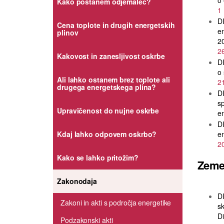
o 
Kako postanem odjemalec?
1
D
Cena toplote in drugih energetskih
en
plinov
2
2
Kakovost in zanesljivost oskrbe
D
o 
Ali lahko ostanem brez toplote ali
2
drugega energetskega plina?
D
sp
Upravičenost do nujne oskrbe
en
D
Kdaj lahko odpovem oskrbo?
en
2
Kako se lahko pritožim?
Zemel
Zakonodaja
D
Zakoni in akti s področja energetike
sk
Di
Podzakonski akti