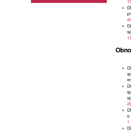
1
D
pr
dn
D
sp
11
Obnov
D
sp
en
D
sp
sp
2
D
o 
1
D