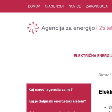
Skip to Content
DOMOV
O AGENCIJI
NOVICE
ZAKONODAJA
ELEKTRIČNA ENERGI
Domov
Kaj naredi agencija zame?
Elekt
Kaj je daljinski energetski sistem?
D