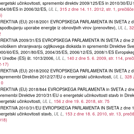
ergetski učinkovitosti, spremembi direktiv 2009/125/ES in 2010/30/EU ter
004/08/ES in 2006/32/ES
UL L
315 z dne 14. 11. 2012, str. 1
prečišče
6)
IREKTIVA (EU) 2018/2001 EVROPSKEGA PARLAMENTA IN SVETA z dn
spodbujanju uporabe energije iz obnovljivih virov (prenovitev)
UL L
32
2
IREKTIVA 2009/31/ES EVROPSKEGA PARLAMENTA IN SVETA z dne 23.
ološkem shranjevanju ogljikovega dioksida in spremembi Direktive Sve
000/60/ES, 2001/80/ES, 2004/35/ES, 2006/12/ES, 2008/1/ES Evropskeg
r Uredbe (ES) št. 1013/2006
UL L
140 z dne 5. 6. 2009, str. 114
preč
2-17)
IREKTIVA (EU) 2018/2002 EVROPSKEGA PARLAMENTA IN SVETA z dn
spremembi Direktive 2012/27/EU o energetski učinkovitosti
UL L
328 
10
IREKTIVA (EU) 2018/844 EVROPSKEGA PARLAMENTA in SVETA z dne 
remembi Direktive 2010/31/EU o energetski učinkovitosti stavb in Dire
ergetski učinkovitosti
UL L
156 z dne 19. 6. 2018, str. 75
IREKTIVA 2010/31/EU EVROPSKEGA PARLAMENTA IN SVETA z dne 19
ergetski učinkovitosti stavb
UL L
153 z dne 18. 6. 2010, str. 13
preči
018)