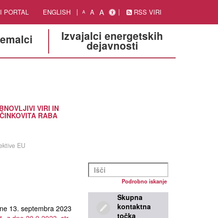
A
I PORTAL
ENGLISH
A
RSS VIRI
A
Izvajalci energetskih
jemalci
dejavnosti
BNOVLJIVI VIRI IN
ČINKOVITA RABA
ektive EU
Podrobno iskanje
Skupna
kontaktna
e 13. septembra 2023
točka