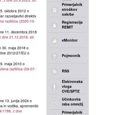
1, z dne 20.9.2023, str.
Primerjalnik
stroškov
 oktobra 2012 o
oskrbe
 razveljavitvi direktiv
na različica (2020-10-
Registracija
REMIT
e 11. decembra 2018
z dne 21.12.2018, str.
eMonitor
30. maja 2018 o
ktive 2012/27/EU o
Pojmovnik
. maja 2010 o
ščena različica (09-07-
RSS
Elektronska
vloga
OVE/SPTE
Učinkovita
13. junija 2024 o
raba omrežij
lina in vodika, spremembi
4/1788, z dne
Primerjalnik