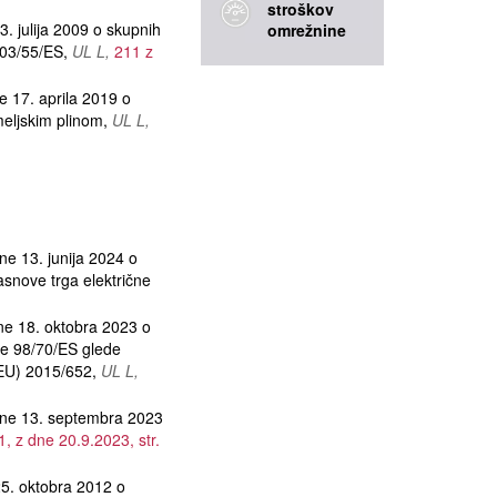
stroškov
ulija 2009 o skupnih
omrežnine
2003/55/ES
UL L
211 z
7. aprila 2019 o
meljskim plinom
UL L
13. junija 2024 o
snove trga električne
 18. oktobra 2023 o
ve 98/70/ES glede
 (EU) 2015/652
UL L
e 13. septembra 2023
1, z dne 20.9.2023, str.
 oktobra 2012 o