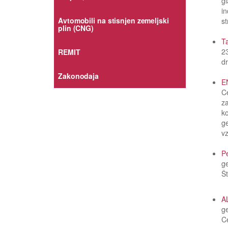
gl
in
Avtomobili na stisnjen zemeljski
st
plin (CNG)
Ta
23
REMIT
d
Zakonodaja
EN
Ce
z
k
ge
v
Pe
g
Št
A
g
Ce