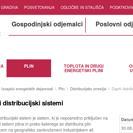
GRADIVA
POSVETOVANJA
ODLOČBE IN STALIŠČA
PODATKOVN
Gospodinjski odjemalci
Poslovni od
JA
PLIN
TOPLOTA IN DRUGI
O
ENERGETSKI PLINI
U
Izvajalci energetskih dejavnosti
Plin
Distribucijsko omrežje
Zaprti distrib
i distribucijski sistemi
stribucijski sistem je sistem, ki je neposredno priključen na
Datum
 sistem plina in preko katerega se distribuira plin
30.08
cem na geografsko zaokroženem industrijskem ali