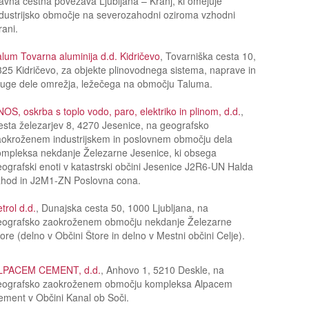
avna cestna povezava Ljubljana – Kranj, ki omejuje
dustrijsko območje na severozahodni oziroma vzhodni
rani.
lum Tovarna aluminija d.d. Kidričevo
, Tovarniška cesta 10,
25 Kidričevo, za objekte plinovodnega sistema, naprave in
ruge dele omrežja, ležečega na območju Taluma.
OS, oskrba s toplo vodo, paro, elektriko in plinom, d.d.
,
sta železarjev 8, 4270 Jesenice, na geografsko
aokroženem industrijskem in poslovnem območju dela
ompleksa nekdanje Železarne Jesenice, ki obsega
ografski enoti v katastrski občini Jesenice J2R6-UN Halda
zhod in J2M1-ZN Poslovna cona.
trol d.d.
, Dunajska cesta 50, 1000 Ljubljana, na
eografsko zaokroženem območju nekdanje Železarne
ore (delno v Občini Štore in delno v Mestni občini Celje).
LPACEM CEMENT, d.d.
, Anhovo 1, 5210 Deskle, na
eografsko zaokroženem območju kompleksa Alpacem
ment v Občini Kanal ob Soči.