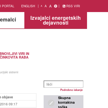
A
I PORTAL
ENGLISH
A
RSS VIRI
A
Izvajalci energetskih
jemalci
dejavnosti
BNOVLJIVI VIRI IN
ČINKOVITA RABA
ucijski sistemi
Podrobno iskanje
 objave
Skupna
kontaktna
.2016 09:17
točka