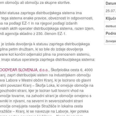
m območju ali območju za skupne storitve.
Datum
25.07
bitvi statusa zaprtega distribucijskega sistema ima
 tega sistema enake pravice, obveznosti in odgovornosti,
Ključ
ima na podlagi EZ-1 in na njegovi podlagi izdanih
distribuci
skih aktih operater distribucijskega sistema, razen izjem,
Podro
otrdi agencija skladno z 230. členom EZ-1.
Zemeljski
 je izdala dovoljenja k statusu zaprtega distribucijskega
plina petim družbam, ki so bile do izdaje dovoljenja
vane kot končni odjemalci plina na prenosnem sistemu,
 imajo status operaterja zaprtega distribucijskega sistema:
OODYEAR SLOVENIJA, d.o.o.
, Škofjeloška cesta 6, 4000
anj, zaprt distribucijski sistem na industrijskem območju
va Labore v Mestni občini Kranj, ki je locirano ob glavni
stni povezavi Kranj – Škofja Loka, ki omejuje območje na
govzhodni strani, kjer je lociran tudi tovorni vhod na
močje tovarne, na zahodni strani je območje omejeno s
avniki in njivami, na severni in severozahodni strani
močje omejujeta naselje Stražišče in lokalna cesta
ražišče – Kranj, ki se navezuje na Laborje, kjer poteka