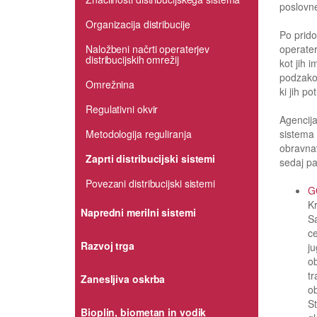
poslovne
Organizacija distribucije
Po prido
operater
Naložbeni načrti operaterjev
distribucijskih omrežij
kot jih 
podzakon
Omrežnina
ki jih p
Regulativni okvir
Agencija
sistema 
Metodologija reguliranja
obravna
Zaprti distribucijski sistemi
sedaj pa
Povezani distribucijski sistemi
G
Kr
Napredni merilni sistemi
Sa
ce
Razvoj trga
ju
ob
tr
Zanesljiva oskrba
ob
St
Bioplin, biometan in vodik