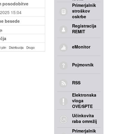
 posodobitve
Primerjalnik
stroškov
.2025 15:04
oskrbe
ne besede
Registracija
ja
REMIT
čja
eMonitor
 plin
Distribucija
Drugo
Pojmovnik
RSS
Elektronska
vloga
OVE/SPTE
Učinkovita
raba omrežij
Primerjalnik