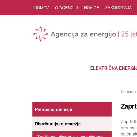
Skip to Content
DOMOV
O AGENCIJI
NOVICE
ZAKONODAJA
ELEKTRIČNA ENERGI
Domov
Zaprt
Prenosno omrežje
Zaprt di
Distribucijsko omrežje
prenosni
odjemal
Značilnosti distribucijskega sistema