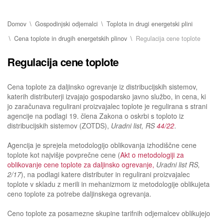
Domov
Gospodinjski odjemalci
Toplota in drugi energetski plini
Cena toplote in drugih energetskih plinov
Regulacija cene toplote
Regulacija cene toplote
Cena toplote za daljinsko ogrevanje iz distribucijskih sistemov,
katerih distributerji izvajajo gospodarsko javno službo, in cena, ki
jo zaračunava regulirani proizvajalec toplote je regulirana s strani
agencije na podlagi 19. člena
Zakona o oskrbi s toploto iz
distribucijskih sistemov (ZOTDS),
Uradni list, RS
44/22
.
Agencija je sprejela metodologijo oblikovanja izhodiščne cene
toplote kot najvišje povprečne cene (
Akt o metodologiji za
oblikovanje cene toplote za daljinsko ogrevanje,
Uradni list RS,
2/17
), na podlagi katere distributer in regulirani proizvajalec
toplote v skladu z merili in mehanizmom iz metodologije oblikujeta
ceno toplote za potrebe daljinskega ogrevanja.
Ceno toplote za posamezne skupine tarifnih odjemalcev oblikujejo