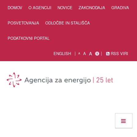
Skip to Content
DOMOV
O AGENCIJI
NOVICE
ZAKONODAJA
GRADIVA
POSVETOVANJA
ODLOČBE IN STALIŠČA
PODATKOVNI PORTAL
A
ENGLISH
A
RSS VIRI
A