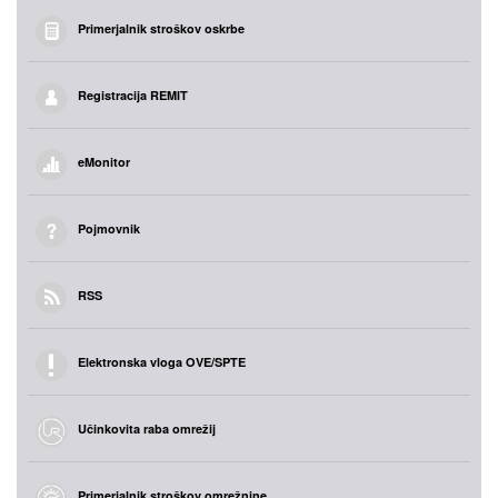
Primerjalnik stroškov oskrbe
Registracija REMIT
eMonitor
Pojmovnik
RSS
Elektronska vloga OVE/SPTE
Učinkovita raba omrežij
Primerjalnik stroškov omrežnine