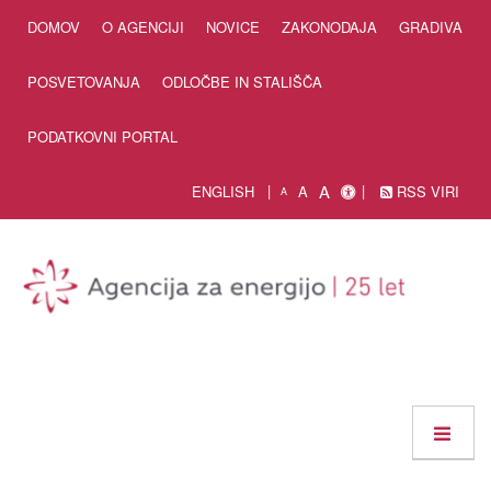
Skip to Content
DOMOV
O AGENCIJI
NOVICE
ZAKONODAJA
GRADIVA
POSVETOVANJA
ODLOČBE IN STALIŠČA
PODATKOVNI PORTAL
A
ENGLISH
A
RSS VIRI
A