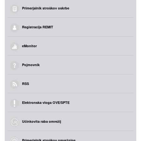
Primerjalnik stroškov oskrbe
Registracija REMIT
eMonitor
Pojmovnik
RSS
Elektronska vloga OVE/SPTE
Učinkovita raba omrežij
Primerjalnik stroškov omrežnine